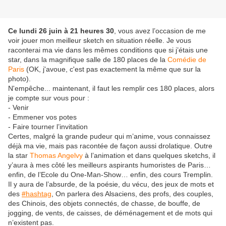
Ce lundi 26 juin à 21 heures 30
, vous avez l’occasion de me
voir jouer mon meilleur sketch en situation réelle. Je vous
raconterai ma vie dans les mêmes conditions que si j’étais une
star, dans la magnifique salle de 180 places de la
Comédie de
Paris
(OK, j'avoue, c'est pas exactement la même que sur la
photo).
N'empêche... maintenant, il faut les remplir ces 180 places, alors
je compte sur vous pour :
- Venir
- Emmener vos potes
- Faire tourner l’invitation
Certes, malgré la grande pudeur qui m’anime, vous connaissez
déjà ma vie, mais pas racontée de façon aussi drolatique. Outre
la star
Thomas Angelvy
à l’animation et dans quelques sketchs, il
y’aura à mes côté les meilleurs aspirants humoristes de Paris…
enfin, de l’Ecole du One-Man-Show… enfin, des cours Tremplin.
Il y aura de l’absurde, de la poésie, du vécu, des jeux de mots et
des
#hashtag
, On parlera des Alsaciens, des profs, des couples,
des Chinois, des objets connectés, de chasse, de bouffe, de
jogging, de vents, de caisses, de déménagement et de mots qui
n’existent pas.