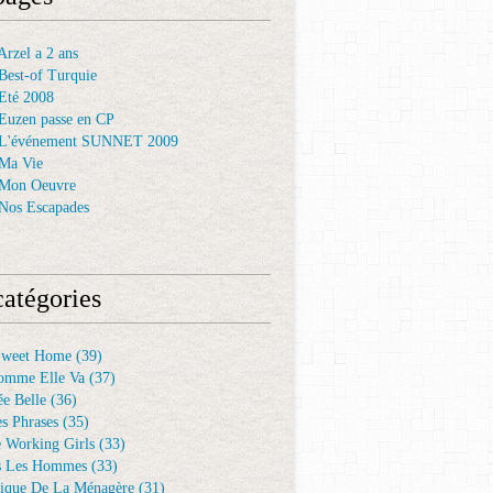
rzel a 2 ans
Best-of Turquie
Eté 2008
Euzen passe en CP
 L'événement SUNNET 2009
Ma Vie
 Mon Oeuvre
Nos Escapades
atégories
Sweet Home
(39)
omme Elle Va
(37)
e Belle
(36)
es Phrases
(35)
e Working Girls
(33)
s Les Hommes
(33)
ique De La Ménagère
(31)