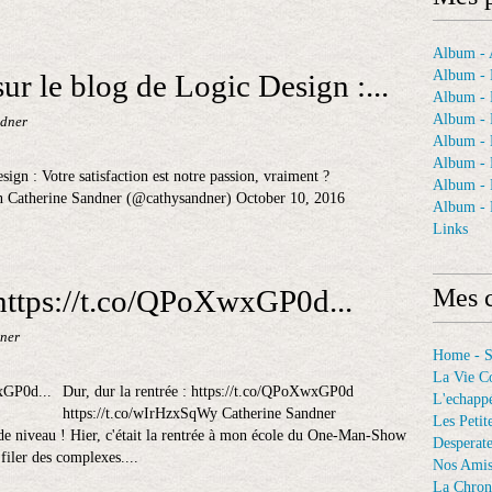
Album - A
Album - 
ur le blog de Logic Design :...
Album - 
Album - 
ndner
Album -
Album - 
ign : Votre satisfaction est notre passion, vraiment ?
Album -
gn Catherine Sandner (@cathysandner) October 10, 2016
Album - 
Links
: https://t.co/QPoXwxGP0d...
Mes c
ner
Home - 
La Vie C
Dur, dur la rentrée : https://t.co/QPoXwxGP0d
L'echappé
https://t.co/wIrHzxSqWy Catherine Sandner
Les Petit
e niveau ! Hier, c'était la rentrée à mon école du One-Man-Show
Desperat
 filer des complexes....
Nos Ami
La Chron