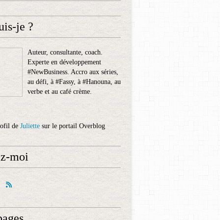
uis-je ?
Auteur, consultante, coach.
Experte en développement
#NewBusiness. Accro aux séries,
au défi, à #Fassy, à #Hanouna, au
verbe et au café crème.
rofil de
Juliette
sur le portail Overblog
ez-moi
pages