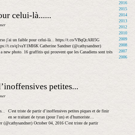
2016
2015
ur celui-là......
2014
2013
ner
2012
2010
2009
rso j'ai un faible pour celui-là... https://t.co/VBqQcARl5G
2008
tps://t.co/q1vaY1MI6K Catherine Sandner (@cathysandner)
2007
 new photo. 16 graffitis qui prouvent que les Canadiens sont très
2006
d’inoffensives petites...
ner
C'est triste de partir d’inoffensives petites piques et de finir
en se traitant de tyran (pour l'un) et d'humoriste…
 (@cathysandner) October 04, 2016 C'est triste de partir