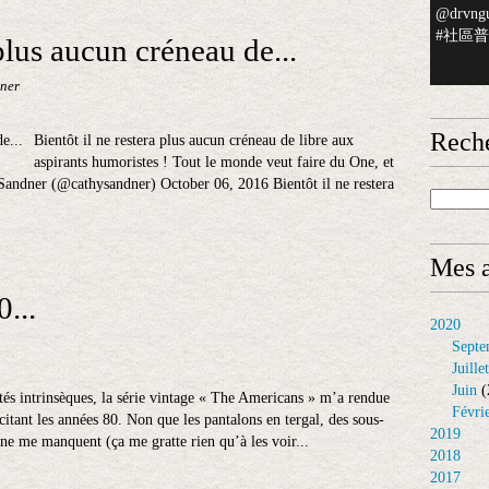
@drvngu
#社區普檢
 plus aucun créneau de...
ner
Rech
Bientôt il ne restera plus aucun créneau de libre aux
aspirants humoristes ! Tout le monde veut faire du One, et
ndner (@cathysandner) October 06, 2016 Bientôt il ne restera
Mes a
...
2020
Septe
Juillet
Juin
(
tés intrinsèques, la série vintage « The Americans » m’a rendue
Févri
citant les années 80. Non que les pantalons en tergal, des sous-
2019
ine me manquent (ça me gratte rien qu’à les voir...
2018
2017