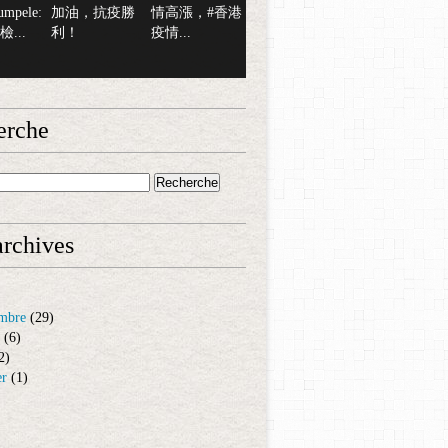
mpele:
加油，抗疫勝
情高漲，#香港
...
利！
疫情...
erche
rchives
mbre
(29)
(6)
2)
er
(1)