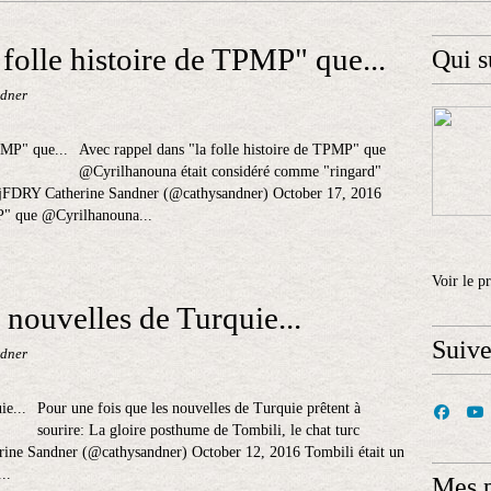
 folle histoire de TPMP" que...
Qui s
ndner
Avec rappel dans "la folle histoire de TPMP" que
@Cyrilhanouna était considéré comme "ringard"
xjFDRY Catherine Sandner (@cathysandner) October 17, 2016
MP" que @Cyrilhanouna...
Voir le p
 nouvelles de Turquie...
Suiv
ndner
Pour une fois que les nouvelles de Turquie prêtent à
sourire: La gloire posthume de Tombili, le chat turc
rine Sandner (@cathysandner) October 12, 2016 Tombili était un
..
Mes 