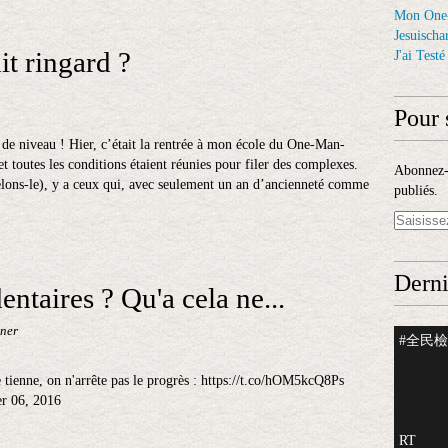
Mon One
Jesuischar
it ringard ?
J'ai Test
Pour 
 de niveau ! Hier, c’était la rentrée à mon école du One-Man-
t toutes les conditions étaient réunies pour filer des complexes.
Abonnez-v
elons-le), y a ceux qui, avec seulement un an d’ancienneté comme
publiés.
Derni
ntaires ? Qu'a cela ne...
ner
#全民檢測
 tienne, on n'arrête pas le progrès : https://t.co/hOM5kcQ8Ps
r 06, 2016
RT