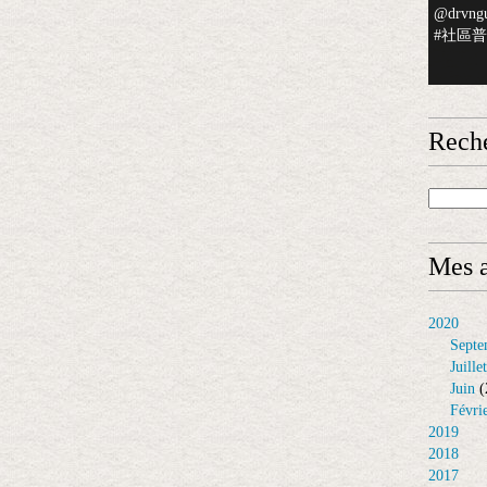
@drvngu
#社區普檢
Rech
Mes a
2020
Septe
Juillet
Juin
(
Févri
2019
2018
2017