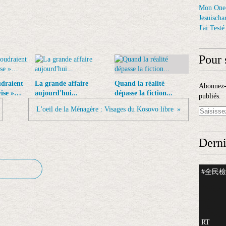
Mon One
Jesuischar
J'ai Test
Pour 
udraient
La grande affaire
Quand la réalité
Abonnez-v
vise »…
aujourd'hui...
dépasse la fiction...
publiés.
L'oeil de la Ménagère : Visages du Kosovo libre
Derni
#全民檢測
RT