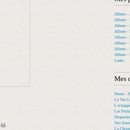
Album - A
Album - 
Album - 
Album - 
Album -
Album - 
Album -
Album - 
Links
Mes c
Home - 
La Vie C
L'echappé
Les Petit
Desperat
Nos Ami
La Chron