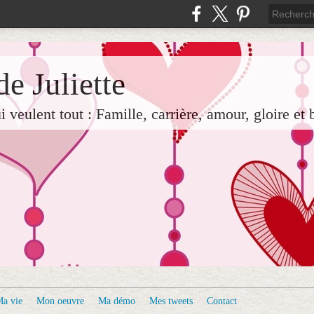
e Juliette
veulent tout : Famille, carrière, amour, gloire et 
a vie
Mon oeuvre
Ma démo
Mes tweets
Contact