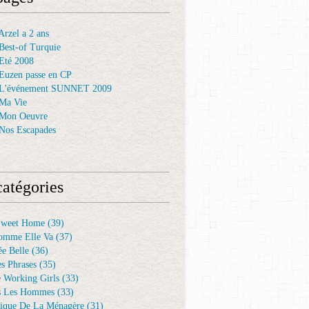
rzel a 2 ans
Best-of Turquie
Eté 2008
Euzen passe en CP
 L'événement SUNNET 2009
Ma Vie
 Mon Oeuvre
Nos Escapades
atégories
Sweet Home
(39)
omme Elle Va
(37)
e Belle
(36)
es Phrases
(35)
e Working Girls
(33)
s Les Hommes
(33)
ique De La Ménagère
(31)