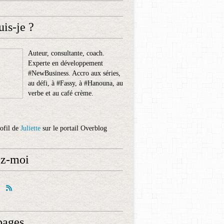
uis-je ?
Auteur, consultante, coach.
Experte en développement
#NewBusiness. Accro aux séries,
au défi, à #Fassy, à #Hanouna, au
verbe et au café crème.
rofil de
Juliette
sur le portail Overblog
ez-moi
pages