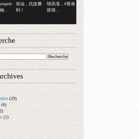
mpele:
加油，抗疫勝
情高漲，#香港
...
利！
疫情...
erche
rchives
mbre
(29)
(6)
2)
er
(1)