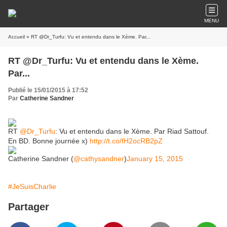
MENU
Accueil
» RT @Dr_Turfu: Vu et entendu dans le Xème. Par...
RT @Dr_Turfu: Vu et entendu dans le Xème.
Par...
Publié le 15/01/2015 à 17:52
Par
Catherine Sandner
RT
@Dr_Turfu
: Vu et entendu dans le Xème. Par Riad Sattouf.
En BD. Bonne journée x)
http://t.co/fH2ocRB2pZ
Catherine Sandner (
@cathysandner
)
January 15, 2015
#JeSuisCharlie
Partager