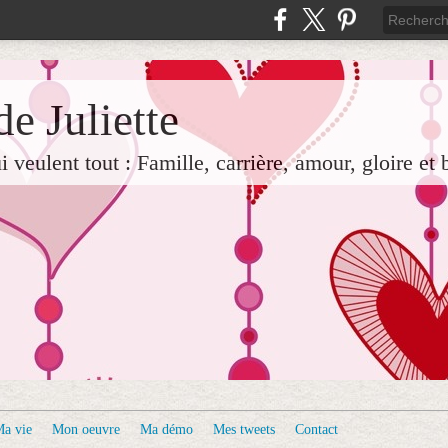
e Juliette
veulent tout : Famille, carrière, amour, gloire et 
a vie
Mon oeuvre
Ma démo
Mes tweets
Contact