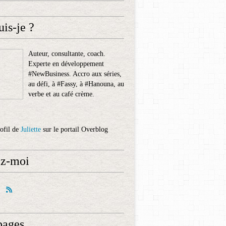
uis-je ?
Auteur, consultante, coach.
Experte en développement
#NewBusiness. Accro aux séries,
au défi, à #Fassy, à #Hanouna, au
verbe et au café crème.
rofil de
Juliette
sur le portail Overblog
ez-moi
pages