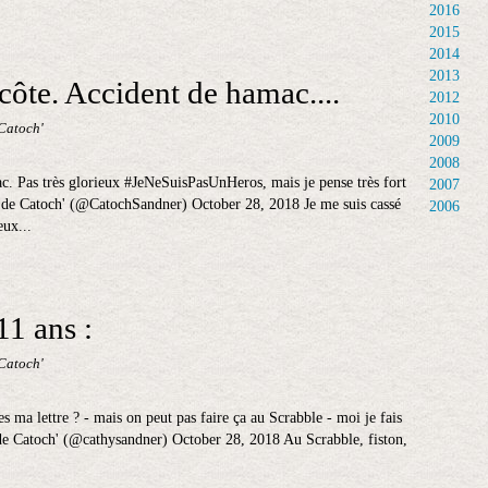
2016
2015
2014
2013
côte. Accident de hamac....
2012
2010
 Catoch'
2009
2008
ac. Pas très glorieux #JeNeSuisPasUnHeros, mais je pense très fort
2007
e Catoch' (@CatochSandner) October 28, 2018 Je me suis cassé
2006
eux...
11 ans :
 Catoch'
s ma lettre ? - mais on peut pas faire ça au Scrabble - moi je fais
e Catoch' (@cathysandner) October 28, 2018 Au Scrabble, fiston,