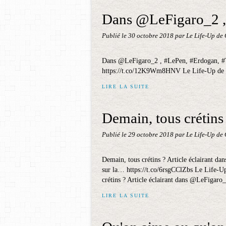
Dans @LeFigaro_2 ,
Publié le
30 octobre 2018
par Le Life-Up de
Dans @LeFigaro_2 , #LePen, #Erdogan, #Tr
https://t.co/12K9Wm8HNV Le Life-Up de 
LIRE LA SUITE
Demain, tous crétins 
Publié le
29 octobre 2018
par Le Life-Up de
Demain, tous crétins ? Article éclairant d
sur la… https://t.co/6rsgCClZbs Le Life-
crétins ? Article éclairant dans @LeFigaro_
LIRE LA SUITE