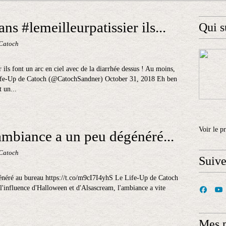
s #lemeilleurpatissier ils...
Qui s
 Catoch
 ils font un arc en ciel avec de la diarrhée dessus ! Au moins,
fe-Up de Catoch (@CatochSandner) October 31, 2018 Eh ben
t un...
Voir le p
ambiance a un peu dégénéré...
 Catoch
Suiv
néré au bureau https://t.co/m9cI7I4yhS Le Life-Up de Catoch
influence d'Halloween et d'Alsascream, l'ambiance a vite
Mes 