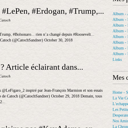
 #LePen, #Erdogan, #Trump,...
Album - A
Album - 
 Catoch
Album - 
Album - 
ump, #Bolsonaro... rien n’a changé depuis #Roosevelt...
Album -
Catoch (@CatochSandner) October 30, 2018
Album - 
Album -
Album - 
Links
? Article éclairant dans...
Mes c
 Catoch
ans @LeFigaro_2 inspiré par Jean-François Marmion et son essais
Home - 
Up de Catoch (@CatochSandner) October 29, 2018 Demain, tous
La Vie C
2...
L'echappé
Les Petit
Desperat
Nos Ami
La Chron