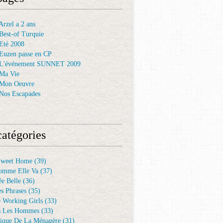
rzel a 2 ans
Best-of Turquie
Eté 2008
Euzen passe en CP
 L'événement SUNNET 2009
Ma Vie
 Mon Oeuvre
Nos Escapades
atégories
Sweet Home
(39)
omme Elle Va
(37)
e Belle
(36)
es Phrases
(35)
e Working Girls
(33)
s Les Hommes
(33)
ique De La Ménagère
(31)