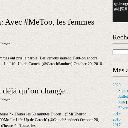
@drvngu
#社區普檢
: Avec #MeToo, les femmes
Rech
 Catoch'
s ont pris la parole. Les verrous sautent. Peut-on encore
i… Le Life-Up de Catoch' (@CatochSandner) October 29, 2018
Mes a
2020
d déjà qu’on change...
Septe
Juillet
 Catoch'
Juin
(
Févri
2019
’heure ? - Toutes les 60 minutes Ducon ! @MrKheiron
2018
00Mo Le Life-Up de Catoch' (@CatochSandner) October 28,
2017
d'heure ? - Toutes les...