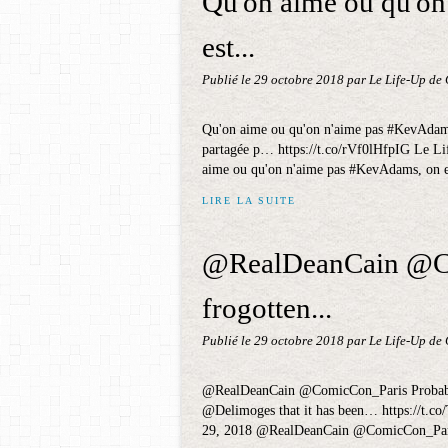
Qu'on aime ou qu'o
est...
Publié le
29 octobre 2018
par Le Life-Up de
Qu'on aime ou qu'on n'aime pas #KevAdams, 
partagée p… https://t.co/rVf0lHfpIG Le L
aime ou qu'on n'aime pas #KevAdams, on es
LIRE LA SUITE
@RealDeanCain @Co
frogotten...
Publié le
29 octobre 2018
par Le Life-Up de
@RealDeanCain @ComicCon_Paris Probably
@Delimoges that it has been… https://t.
29, 2018 @RealDeanCain @ComicCon_Paris 