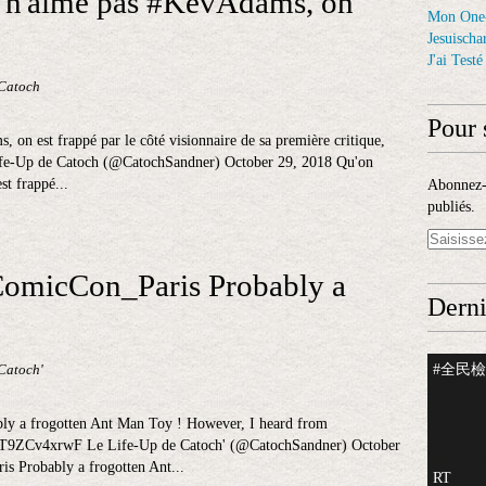
n n'aime pas #KevAdams, on
Mon One
Jesuischar
J'ai Test
 Catoch
Pour 
on est frappé par le côté visionnaire de sa première critique,
ife-Up de Catoch (@CatochSandner) October 29, 2018 Qu'on
t frappé...
Abonnez-v
publiés.
micCon_Paris Probably a
Derni
#全民檢測
 Catoch'
 a frogotten Ant Man Toy ! However, I heard from
co/T9ZCv4xrwF Le Life-Up de Catoch' (@CatochSandner) October
Probably a frogotten Ant...
RT