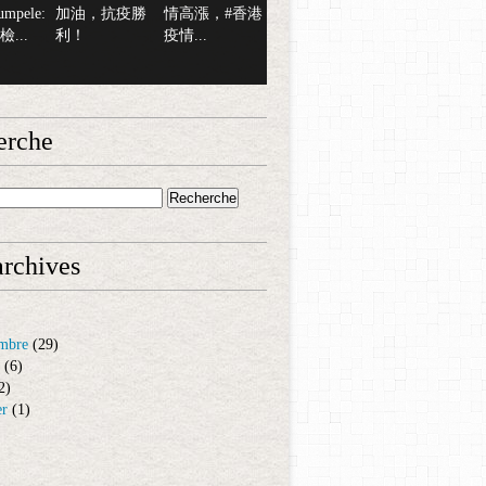
mpele:
加油，抗疫勝
情高漲，#香港
...
利！
疫情...
erche
rchives
mbre
(29)
(6)
2)
er
(1)