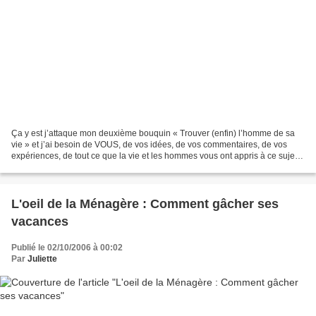
Ça y est j’attaque mon deuxième bouquin « Trouver (enfin) l’homme de sa
vie » et j’ai besoin de VOUS, de vos idées, de vos commentaires, de vos
expériences, de tout ce que la vie et les hommes vous ont appris à ce sujet.
Pour stimuler votre inspiration,...
L'oeil de la Ménagère : Comment gâcher ses
vacances
Publié le 02/10/2006 à 00:02
Par
Juliette