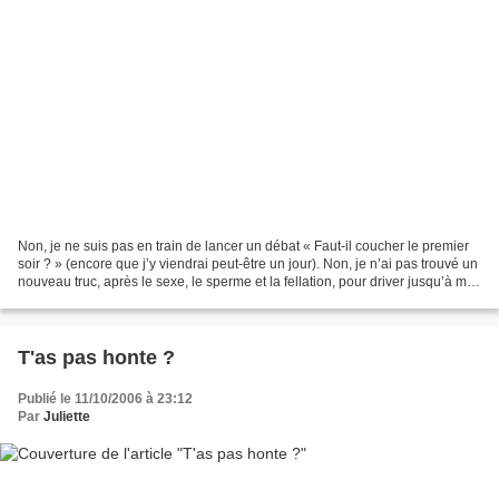
Non, je ne suis pas en train de lancer un débat « Faut-il coucher le premier
soir ? » (encore que j’y viendrai peut-être un jour). Non, je n’ai pas trouvé un
nouveau truc, après le sexe, le sperme et la fellation, pour driver jusqu’à moi
les Googols (quoi...
T'as pas honte ?
Publié le 11/10/2006 à 23:12
Par
Juliette