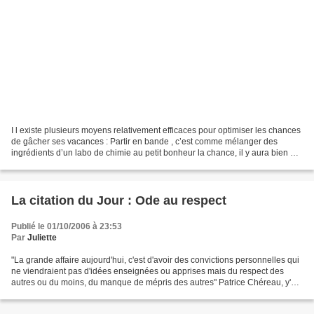
I l existe plusieurs moyens relativement efficaces pour optimiser les chances
de gâcher ses vacances : Partir en bande , c’est comme mélanger des
ingrédients d’un labo de chimie au petit bonheur la chance, il y aura bien un
conflit de personnalité qui...
La citation du Jour : Ode au respect
Publié le 01/10/2006 à 23:53
Par
Juliette
"La grande affaire aujourd'hui, c'est d'avoir des convictions personnelles qui
ne viendraient pas d'idées enseignées ou apprises mais du respect des
autres ou du moins, du manque de mépris des autres" Patrice Chéreau, y'a
20 ans dans "Première" et toujours...