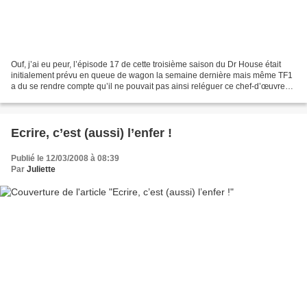
Ouf, j’ai eu peur, l’épisode 17 de cette troisième saison du Dr House était
initialement prévu en queue de wagon la semaine dernière mais même TF1
a du se rendre compte qu’il ne pouvait pas ainsi reléguer ce chef-d’œuvre
aux heures tardives de la nuit...
Ecrire, c’est (aussi) l’enfer !
Publié le 12/03/2008 à 08:39
Par
Juliette