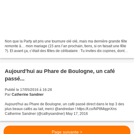
Non que la Party ait pris une tournure olé olé, mais ma dernière grande fête
remonte à… mon mariage (15 ans l’an prochain, tiens, si on faisait une fête
?). Et avant ça, c’était des fêtes de célibataire : Tu invites dix copines, dont
certaines emmènent...
Aujourd'hui au Phare de Boulogne, un café
passé...
Publié le 17/05/2016 à 16:28
Par
Catherine Sandner
Aujourd'hui au Phare de Boulogne, un café passé direct dans le top 3 des
plus beaux cafés au lait, merci @andredan ! https://t.co/NP8MqgnXns
Catherine Sandner (@cathysandner) May 17, 2016
Page suivante >