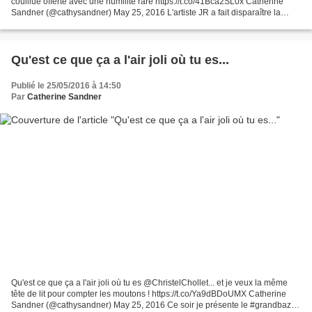
couillue offerte avec une humilité rare https://t.co/41Bca2SL0x Catherine
Sandner (@cathysandner) May 25, 2016 L'artiste JR a fait disparaître la
Pyramide du Louvre http://huff.to/1TWtRCa...
Qu'est ce que ça a l'air joli où tu es...
Publié le 25/05/2016 à 14:50
Par
Catherine Sandner
Qu'est ce que ça a l'air joli où tu es @ChristelChollet... et je veux la même
tête de lit pour compter les moutons ! https://t.co/Ya9dBDoUMX Catherine
Sandner (@cathysandner) May 25, 2016 Ce soir je présente le #grandbazar