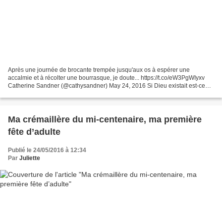
Après une journée de brocante trempée jusqu'aux os à espérer une
accalmie et à récolter une bourrasque, je doute... https://t.co/eW3PgWIyxv
Catherine Sandner (@cathysandner) May 24, 2016 Si Dieu existait est-ce
qu'il ferait vraiment tomber la pluie pour...
Ma crémaillère du mi-centenaire, ma première
fête d’adulte
Publié le 24/05/2016 à 12:34
Par
Juliette