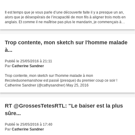
Il est temps que je vous parle d’une découverte faite il y a presque un an,
alors que je désespérais de l’incapacité de mon fils à aligner trois mots en
anglais. Et comme il ne maîtrise pas plus le mandarin, je commençais à
m’inquiéter de son avenir professionnel...
Trop contente, mon sketch sur l'homme malade
à...
Publié le 25/05/2016 à 21:11
Par
Catherine Sandner
Trop contente, mon sketch sur l'homme malade à mon
#ecoleduonemanshow est passé (presque) du premier coup ce soir !
Catherine Sandner (@cathysandner) May 25, 2016
RT @GrossesTetesRTL: "Le baiser est la plus
sûre...
Publié le 25/05/2016 à 17:40
Par
Catherine Sandner