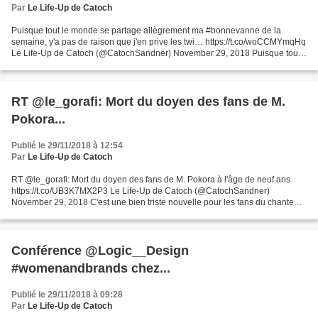
Par
Le Life-Up de Catoch
Puisque tout le monde se partage allègrement ma #bonnevanne de la
semaine, y'a pas de raison que j'en prive les twi… https://t.co/woCCMYmqHq
Le Life-Up de Catoch (@CatochSandner) November 29, 2018 Puisque tout
le monde se partage allègrement ma #bonnevanne...
RT @le_gorafi: Mort du doyen des fans de M.
Pokora...
Publié le 29/11/2018 à 12:54
Par
Le Life-Up de Catoch
RT @le_gorafi: Mort du doyen des fans de M. Pokora à l'âge de neuf ans
https://t.co/UB3K7MX2P3 Le Life-Up de Catoch (@CatochSandner)
November 29, 2018 C'est une bien triste nouvelle pour les fans du chanteur.
Déjà terriblement affectés par l'annonce du...
Conférence @Logic__Design
#womenandbrands chez...
Publié le 29/11/2018 à 09:28
Par
Le Life-Up de Catoch