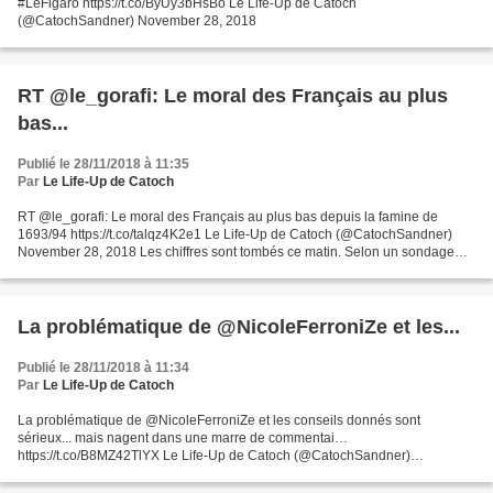
#LeFigaro https://t.co/ByUy3bHsBo Le Life-Up de Catoch
(@CatochSandner) November 28, 2018
RT @le_gorafi: Le moral des Français au plus
bas...
Publié le 28/11/2018 à 11:35
Par
Le Life-Up de Catoch
RT @le_gorafi: Le moral des Français au plus bas depuis la famine de
1693/94 https://t.co/talqz4K2e1 Le Life-Up de Catoch (@CatochSandner)
November 28, 2018 Les chiffres sont tombés ce matin. Selon un sondage
IFOP réalisé pour le Gorafi, seulement 6%...
La problématique de @NicoleFerroniZe et les...
Publié le 28/11/2018 à 11:34
Par
Le Life-Up de Catoch
La problématique de @NicoleFerroniZe et les conseils donnés sont
sérieux... mais nagent dans une marre de commentai…
https://t.co/B8MZ42TlYX Le Life-Up de Catoch (@CatochSandner)
November 28, 2018 La problématique de @NicoleFerroniZe et les conseils
donnés...