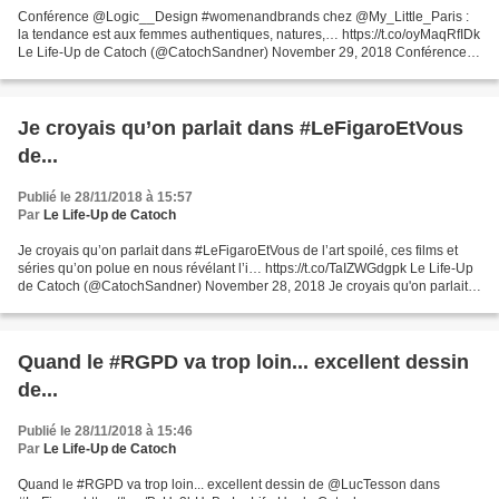
Conférence @Logic__Design #womenandbrands chez @My_Little_Paris :
la tendance est aux femmes authentiques, natures,… https://t.co/oyMaqRfIDk
Le Life-Up de Catoch (@CatochSandner) November 29, 2018 Conférence
@Logic__Design #womenandbrands chez @My_Little_Paris...
Je croyais qu’on parlait dans #LeFigaroEtVous
de...
Publié le 28/11/2018 à 15:57
Par
Le Life-Up de Catoch
Je croyais qu’on parlait dans #LeFigaroEtVous de l’art spoilé, ces films et
séries qu’on polue en nous révélant l’i… https://t.co/TaIZWGdgpk Le Life-Up
de Catoch (@CatochSandner) November 28, 2018 Je croyais qu'on parlait
dans #LeFigaroEtVous de l'art...
Quand le #RGPD va trop loin... excellent dessin
de...
Publié le 28/11/2018 à 15:46
Par
Le Life-Up de Catoch
Quand le #RGPD va trop loin... excellent dessin de @LucTesson dans