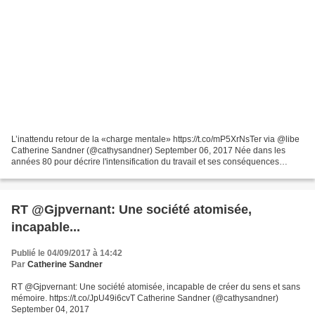
L’inattendu retour de la «charge mentale» https://t.co/mP5XrNsTer via @libe
Catherine Sandner (@cathysandner) September 06, 2017 Née dans les
années 80 pour décrire l'intensification du travail et ses conséquences
psychiques, la notion resurgit en BD...
RT @Gjpvernant: Une société atomisée,
incapable...
Publié le 04/09/2017 à 14:42
Par
Catherine Sandner
RT @Gjpvernant: Une société atomisée, incapable de créer du sens et sans
mémoire. https://t.co/JpU49i6cvT Catherine Sandner (@cathysandner)
September 04, 2017