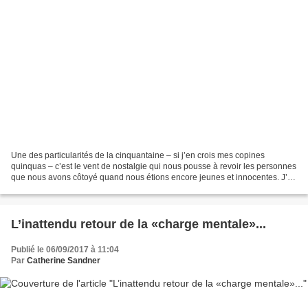
Une des particularités de la cinquantaine – si j’en crois mes copines
quinquas – c’est le vent de nostalgie qui nous pousse à revoir les personnes
que nous avons côtoyé quand nous étions encore jeunes et innocentes. J’ai
ainsi revu cet été une ancienne...
L’inattendu retour de la «charge mentale»...
Publié le 06/09/2017 à 11:04
Par
Catherine Sandner