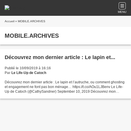
MENU
Accueil
» MOBILE.ARCHIVES
MOBILE.ARCHIVES
Découvrez mon dernier article : Le lapin et...
Publié le 10/09/2019 à 16:16
Par
Le Life-Up de Catoch
Découvrez mon dernier article : Le lapin et l’autruche, ou comment ghosting
et engagement ne font pas bon ménage… https://t.co/AOu1LJBenv Le Life-
Up de Catoch (@CathySandner) September 10, 2019 Découvrez mon
dernier article : Le lapin et l'autruche, ou...