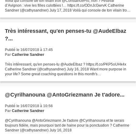
Voilà qui console de ton vilain troll @ConstancePro, non ? Festival
d’Avignon : vive les filles culottées !… https://t.co/ODnJcGwrvK Catherine
Sandner (@cathysandner) July 17, 2018 Voilà qui console de ton vilain troll
@ConstancePro, non ? Festival d'Avignon...
Très intéressant, qu'en penses-tu @AudeElbaz
?...
Publié le 16/07/2018 à 17:45
Par
Catherine Sandner
Très intéressant, qu'en penses-tu @AudeElbaz ? https://t.co/PKP5oUHk4x
Catherine Sandner (@cathysandner) July 16, 2018 Want more purpose in
your life? Some great coaching questions in this month's
⁦@PsychologiesMag⁩ #holidayreading2018
@Cyrilhanouna @AntoGriezmann Je t'adore...
Publié le 16/07/2018 à 10:56
Par
Catherine Sandner
@Cyrilhanouna @AntoGriezmann Je t'adore @Cyrilhanouna et te serais
toujours fidèle, mais pourquoi tant de haine pour la ponctuation ? Catherine
Sandner (@cathysandner) July 16, 2018