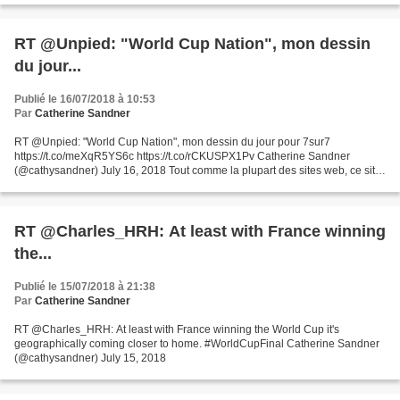
RT @Unpied: "World Cup Nation", mon dessin
du jour...
Publié le 16/07/2018 à 10:53
Par
Catherine Sandner
RT @Unpied: "World Cup Nation", mon dessin du jour pour 7sur7
https://t.co/meXqR5YS6c https://t.co/rCKUSPX1Pv Catherine Sandner
(@cathysandner) July 16, 2018 Tout comme la plupart des sites web, ce site
utilise des cookies informatiques. Par le biais...
RT @Charles_HRH: At least with France winning
the...
Publié le 15/07/2018 à 21:38
Par
Catherine Sandner
RT @Charles_HRH: At least with France winning the World Cup it's
geographically coming closer to home. #WorldCupFinal Catherine Sandner
(@cathysandner) July 15, 2018