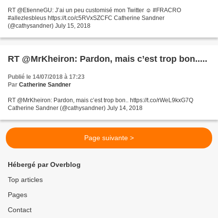
RT @EtienneGU: J’ai un peu customisé mon Twitter ☺️ #FRACRO
#allezlesbleus https://t.co/c5RVxSZCFC Catherine Sandner
(@cathysandner) July 15, 2018
RT @MrKheiron: Pardon, mais c’est trop bon.....
Publié le 14/07/2018 à 17:23
Par
Catherine Sandner
RT @MrKheiron: Pardon, mais c’est trop bon.. https://t.co/rWeL9kxG7Q
Catherine Sandner (@cathysandner) July 14, 2018
Page suivante >
Hébergé par Overblog
Top articles
Pages
Contact