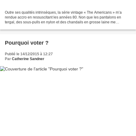
Outre ses qualités intrinsèques, la série vintage « The Americans » m’a
rendue accro en ressuscitant les années 80. Non que les pantalons en
tergal, des sous-pulls en nylon et des chandails en grosse laine me
manquent (ça me gratte rien qu’à les voir...
Pourquoi voter ?
Publié le 14/12/2015 à 12:27
Par
Catherine Sandner