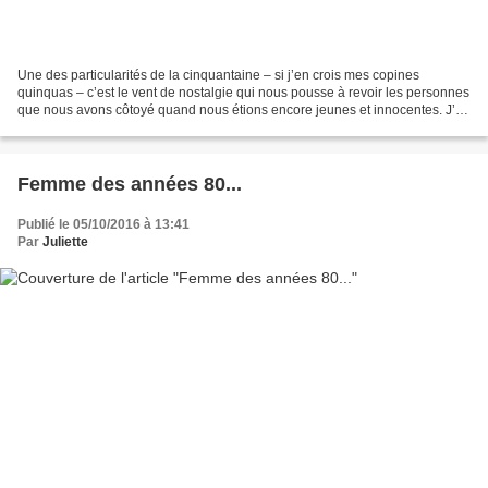
Une des particularités de la cinquantaine – si j’en crois mes copines
quinquas – c’est le vent de nostalgie qui nous pousse à revoir les personnes
que nous avons côtoyé quand nous étions encore jeunes et innocentes. J’ai
ainsi revu cet été une ancienne...
Femme des années 80...
Publié le 05/10/2016 à 13:41
Par
Juliette