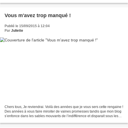
quand les professeurs, fussent-ils...
Vous m'avez trop manqué !
Publié le 15/09/2015 à 12:04
Par
Juliette
Chers tous, Je reviendrai. Voilà des années que je vous sers cette rengaine !
Des années à vous faire miroiter de vaines promesses tandis que mon blog
s’enfonce dans les sables mouvants de l’indifférence et disparait sous les
herbes folles de la publicité....