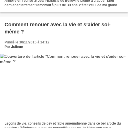
Armelle en l'église St Jean-Baptiste de Belleville pleine à craquer. Mon
dernier enterrement remontait à plus de 30 ans, c’était celui de ma grand
mère, qui avait griffonné ses dernières...
Comment renouer avec la vie et s’aider soi-
même ?
Publié le 30/11/2015 à 14:12
Par
Juliette
Leçons de vie, conseils de psy et fable amérindienne dans ce bel article du
parisien : Réinjecter un peu de normalité dans sa vie Vider son cœur,