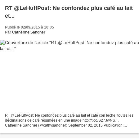
RT @LeHuffPost: Ne confondez plus café au lait
et...
Publié le 02/09/2015 à 10:05
Par
Catherine Sandner
RT @LeHuffPost: Ne confondez plus café au lait et café con leche: toutes les
déclinaisons de café résumées en une image http://t.co/S27JwNS…
Catherine Sandner (@cathysandner) September 02, 2015 Publication:
CAFÉ - Mercredi 2 septembre. Première pause...