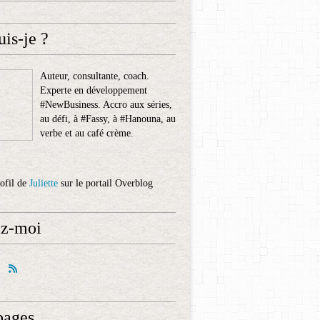
uis-je ?
Auteur, consultante, coach.
Experte en développement
#NewBusiness. Accro aux séries,
au défi, à #Fassy, à #Hanouna, au
verbe et au café crème.
rofil de
Juliette
sur le portail Overblog
ez-moi
pages