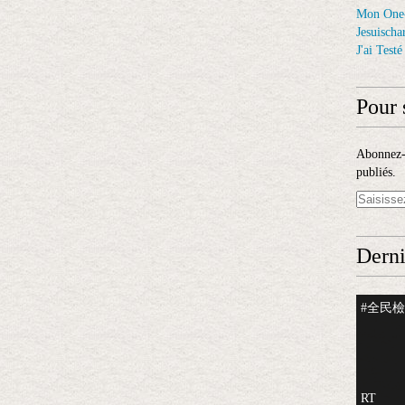
Mon One
Jesuischar
J'ai Test
Pour 
Abonnez-v
publiés.
Derni
#全民檢測
RT