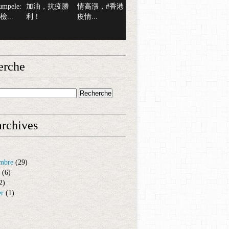
mpele:
加油，抗疫勝
情高漲，#香港
...
利！
疫情...
erche
rchives
mbre
(29)
(6)
2)
er
(1)