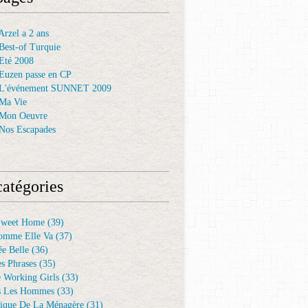
rzel a 2 ans
Best-of Turquie
Eté 2008
Euzen passe en CP
 L'événement SUNNET 2009
Ma Vie
 Mon Oeuvre
Nos Escapades
atégories
Sweet Home
(39)
omme Elle Va
(37)
e Belle
(36)
es Phrases
(35)
e Working Girls
(33)
s Les Hommes
(33)
ique De La Ménagère
(31)