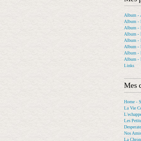
Album - A
Album - 
Album - 
Album - 
Album -
Album - 
Album -
Album - 
Links
Mes c
Home - 
La Vie C
L'echappé
Les Petit
Desperat
Nos Ami
La Chron