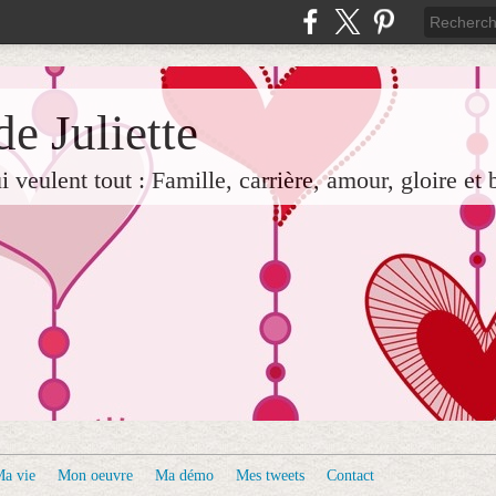
e Juliette
veulent tout : Famille, carrière, amour, gloire et 
a vie
Mon oeuvre
Ma démo
Mes tweets
Contact