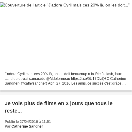
J'adore Cyril mais ces 20% là, on les doit beaucoup à la tête à clash, faux
candide et vrai camarade @Mdelormeau https://t.co/5U17DIzQ3O Catherine
Sandner (@cathysandner) April 27, 2016 Les amis, ce succès c'est grâce à
vous :) Depuis le début de l'année,...
Je vois plus de films en 3 jours que tous le
reste...
Publié le 27/04/2016 à 11:51
Par
Catherine Sandner