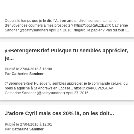
Depuis le temps que je le dis ! Va-t-on arrêter d'ironiser sur ma manie
d'envoyer des courriers à mes prospects ? https://t.co/Ra6ZzBZtrX Catherine
Sandner (@cathysandner) April 27, 2016 Ringard, le papier ? Pas du tout !
Son retour indique le contraire...
@BerengereKrief Puisque tu sembles apprécier,
je...
Publié le 27/04/2016 à 16:08
Par
Catherine Sandner
@BerengereKrief Puisque tu sembles apprécier, je te commande celui-ci qui
nous a aguiché à St Andrews en Ecosse... https://t.co/K00VrZGUAv
Catherine Sandner (@cathysandner) April 27, 2016
J'adore Cyril mais ces 20% là, on les doit...
Publié le 27/04/2016 à 12:01
Par
Catherine Sandner