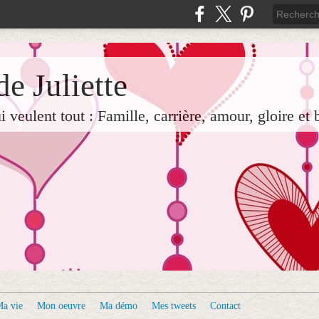
e Juliette
veulent tout : Famille, carrière, amour, gloire et 
a vie
Mon oeuvre
Ma démo
Mes tweets
Contact