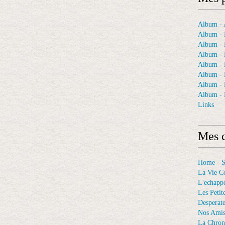
Album - A
Album - 
Album - 
Album - 
Album -
Album - 
Album -
Album - 
Links
Mes c
Home - 
La Vie C
L'echappé
Les Petit
Desperat
Nos Ami
La Chron