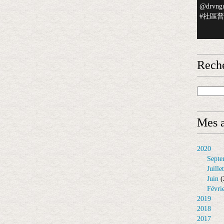
@drvngu
#社區普檢
Rech
Mes a
2020
Septe
Juillet
Juin
(
Févri
2019
2018
2017