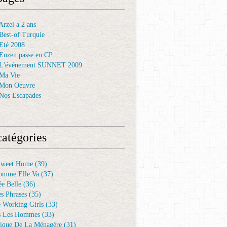
rzel a 2 ans
Best-of Turquie
Eté 2008
Euzen passe en CP
 L'événement SUNNET 2009
Ma Vie
 Mon Oeuvre
Nos Escapades
atégories
Sweet Home
(39)
omme Elle Va
(37)
e Belle
(36)
es Phrases
(35)
e Working Girls
(33)
s Les Hommes
(33)
ique De La Ménagère
(31)