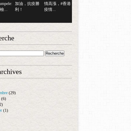
mpele:
加油，抗疫勝
情高漲，#香港
...
利！
疫情...
erche
rchives
mbre
(29)
(6)
2)
er
(1)