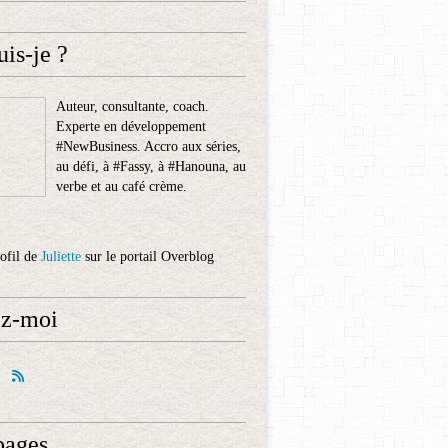
uis-je ?
Auteur, consultante, coach.
Experte en développement
#NewBusiness. Accro aux séries,
au défi, à #Fassy, à #Hanouna, au
verbe et au café crème.
rofil de
Juliette
sur le portail Overblog
ez-moi
pages