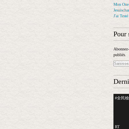
Mon One
Jesuischar
J'ai Test
Pour 
Abonnez-v
publiés.
Derni
#全民檢測
RT