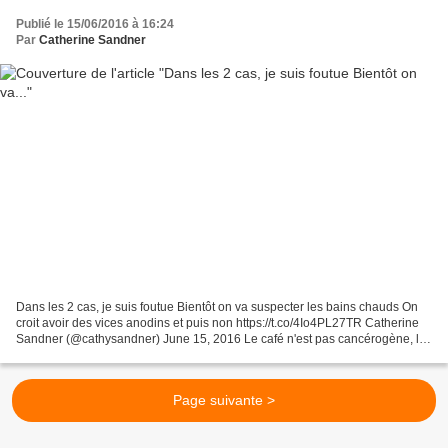
Publié le 15/06/2016 à 16:24
Par
Catherine Sandner
Dans les 2 cas, je suis foutue Bientôt on va suspecter les bains chauds On
croit avoir des vices anodins et puis non https://t.co/4Io4PL27TR Catherine
Sandner (@cathysandner) June 15, 2016 Le café n'est pas cancérogène, les
boissons trop chaudes si http://l.leparisien.fr/igZZ-1iln...
Page suivante >