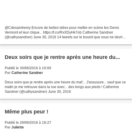
@Cdesaintremy Encore de belles idées pour mettre en scène tes Denis
Vermont et leur clique... https://t.co/RxXDyHk7ob Catherine Sandner
(@cathysandner) June 30, 2016 14 tweets sur le boulot que vous ne devriez
pas lire au boulot http://www.goldenmoustache.com/14-tweets-sur-le-boulot-
que-vous-ne-devriez-pas-lire-au-boulot-190968/...
Deux soirs que je rentre après une heure du...
Publié le 30/06/2016 à 10:00
Par
Catherine Sandner
Deux soirs que je rentre après une heure du mat'... J'assuuure... sauf que ce
matin je me retrouve dans la rue avec... des tongs aux pieds ! Catherine
Sandner (@cathysandner) June 30, 2016
Même plus peur !
Publié le 29/06/2016 à 18:27
Par
Juliette