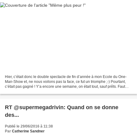
Hier, c’était donc le double spectacle de fin d’année à mon Ecole du One-
Man-Show et, ne nous voilons pas la face, ce fut un triomphe ;-) Pourtant,
c’était pas gagné ! Y’a encore une semaine, on était tout, sauf prêts. Faut
dire que, maintenant, chacun...
RT @supermegadrivin: Quand on se donne
des...
Publié le 29/06/2016 à 11:38
Par
Catherine Sandner