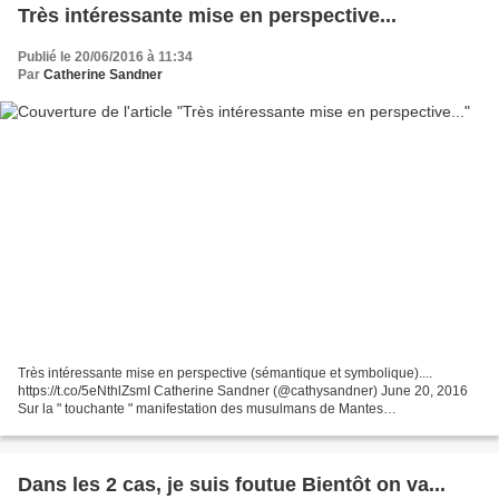
Très intéressante mise en perspective...
Publié le 20/06/2016 à 11:34
Par
Catherine Sandner
Très intéressante mise en perspective (sémantique et symbolique)....
https://t.co/5eNthlZsmI Catherine Sandner (@cathysandner) June 20, 2016
Sur la " touchante " manifestation des musulmans de Mantes
http://bit.ly/28IdH0I par @arretsurimagespic.twitt...
Dans les 2 cas, je suis foutue Bientôt on va...