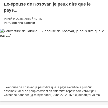
Ex-épouse de Kosovar, je peux dire que le
pays...
Publié le 22/06/2016 à 17:06
Par
Catherine Sandner
Ex-épouse de Kosovar, je peux dire que le pays n'était déjà plus "un
ensemble idéal de peuples vivant en fraternité" https://t.co/YVsK6t3gtH
Catherine Sandner (@cathysandner) June 22, 2016 "Le jour où j'ai vu mon
pays mourir": il y a 25 ans, le début...