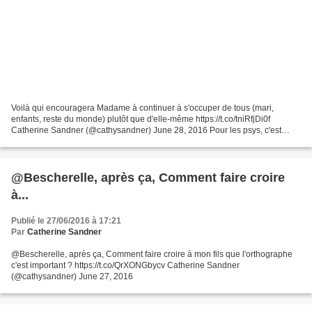
Voilà qui encouragera Madame à continuer à s'occuper de tous (mari,
enfants, reste du monde) plutôt que d'elle-même https://t.co/tniRfjDi0f
Catherine Sandner (@cathysandner) June 28, 2016 Pour les psys, c'est
l'une des meilleures astuces pour se remonter...
@Bescherelle, après ça, Comment faire croire
à...
Publié le 27/06/2016 à 17:21
Par
Catherine Sandner
@Bescherelle, après ça, Comment faire croire à mon fils que l'orthographe
c'est important ? https://t.co/QrXONGbycv Catherine Sandner
(@cathysandner) June 27, 2016