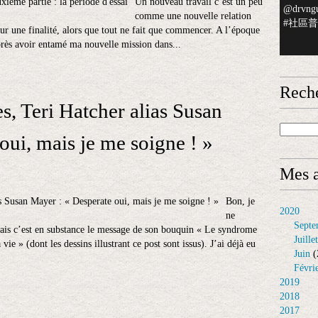
Un nouveau travail c’est un peu
@drvngu
comme une nouvelle relation
#社區普檢
r une finalité, alors que tout ne fait que commencer. A l’époque
près avoir entamé ma nouvelle mission dans...
Rech
, Teri Hatcher alias Susan
oui, mais je me soigne ! »
Mes a
Bon, je
2020
ne
Septe
 mais c’est en substance le message de son bouquin « Le syndrome
Juillet
vie » (dont les dessins illustrant ce post sont issus). J’ai déjà eu
Juin
(
Févri
2019
2018
2017