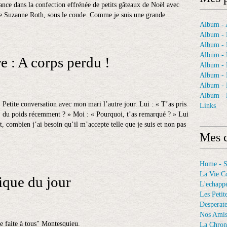
ance dans la confection effrénée de petits gâteaux de Noël avec
de Suzanne Roth, sous le coude. Comme je suis une grande...
Album - A
Album - 
Album - 
Album - 
e : A corps perdu !
Album -
Album - 
Album -
Album - 
Petite conversation avec mon mari l’autre jour. Lui : « T’as pris
Links
du poids récemment ? » Moi : « Pourquoi, t’as remarqué ? » Lui
at, combien j’ai besoin qu’il m’accepte telle que je suis et non pas
Mes c
Home - 
La Vie C
ique du jour
L'echappé
Les Petit
Desperat
Nos Ami
ce faite à tous" Montesquieu.
La Chron