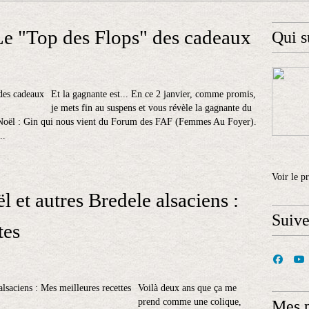
Le "Top des Flops" des cadeaux
Qui s
Et la gagnante est... En ce 2 janvier, comme promis,
je mets fin au suspens et vous révèle la gagnante du
Noël : Gin qui nous vient du Forum des FAF (Femmes Au Foyer).
..
Voir le p
l et autres Bredele alsaciens :
Suiv
tes
Voilà deux ans que ça me
prend comme une colique,
Mes 