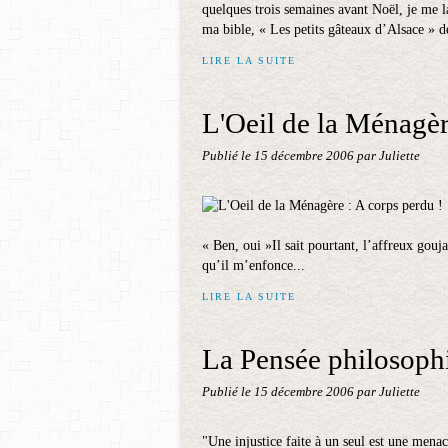
quelques trois semaines avant Noël, je me l
ma bible, « Les petits gâteaux d’Alsace » 
LIRE LA SUITE
L'Oeil de la Ménagèr
Publié le
15 décembre 2006
par Juliette
« Ben, oui »Il sait pourtant, l’affreux gouj
qu’il m’enfonce...
LIRE LA SUITE
La Pensée philosoph
Publié le
15 décembre 2006
par Juliette
"Une injustice faite à un seul est une mena