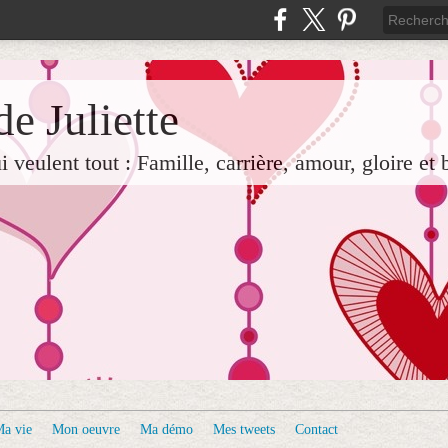
e Juliette
veulent tout : Famille, carrière, amour, gloire et 
a vie
Mon oeuvre
Ma démo
Mes tweets
Contact