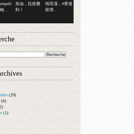
mpele:
加油，抗疫勝
情高漲，#香港
...
利！
疫情...
erche
rchives
mbre
(29)
(6)
2)
er
(1)