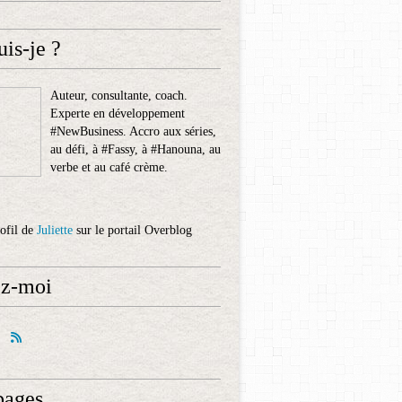
uis-je ?
Auteur, consultante, coach.
Experte en développement
#NewBusiness. Accro aux séries,
au défi, à #Fassy, à #Hanouna, au
verbe et au café crème.
rofil de
Juliette
sur le portail Overblog
ez-moi
pages