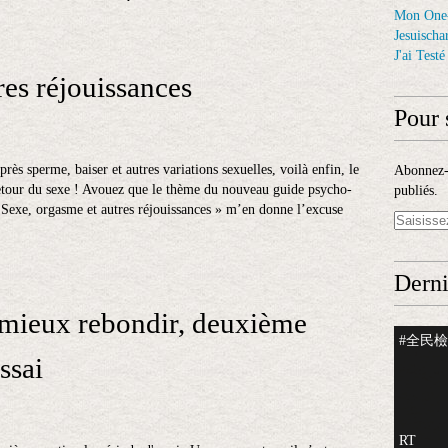
Mon One
Jesuischar
J'ai Test
res réjouissances
Pour 
près sperme, baiser et autres variations sexuelles, voilà enfin, le
Abonnez-v
etour du sexe ! Avouez que le thème du nouveau guide psycho-
publiés.
« Sexe, orgasme et autres réjouissances » m’en donne l’excuse
Derni
 mieux rebondir, deuxième
#全民檢測
essai
RT