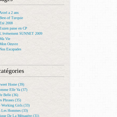
rzel a 2 ans
Best-of Turquie
Eté 2008
Euzen passe en CP
 L'événement SUNNET 2009
Ma Vie
 Mon Oeuvre
Nos Escapades
atégories
Sweet Home
(39)
omme Elle Va
(37)
e Belle
(36)
es Phrases
(35)
e Working Girls
(33)
s Les Hommes
(33)
ique De La Ménagère
(31)