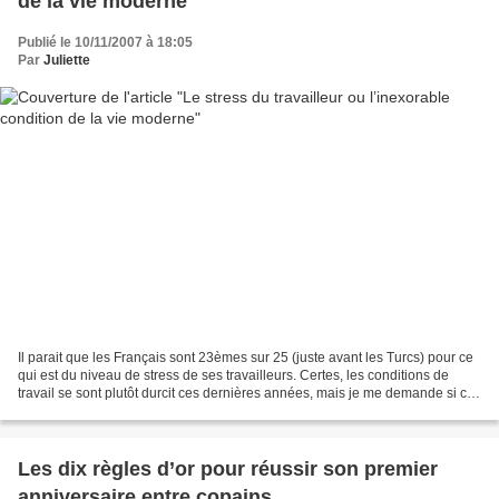
de la vie moderne
Publié le 10/11/2007 à 18:05
Par
Juliette
Il parait que les Français sont 23èmes sur 25 (juste avant les Turcs) pour ce
qui est du niveau de stress de ses travailleurs. Certes, les conditions de
travail se sont plutôt durcit ces dernières années, mais je me demande si ce
stress ne vient pas plutôt...
Les dix règles d’or pour réussir son premier
anniversaire entre copains