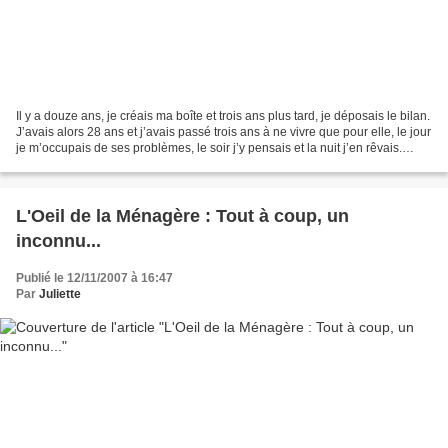
Il y a douze ans, je créais ma boîte et trois ans plus tard, je déposais le bilan.
J’avais alors 28 ans et j’avais passé trois ans à ne vivre que pour elle, le jour
je m’occupais de ses problèmes, le soir j’y pensais et la nuit j’en rêvais.
Certes, je...
L'Oeil de la Ménagère : Tout à coup, un
inconnu...
Publié le 12/11/2007 à 16:47
Par
Juliette