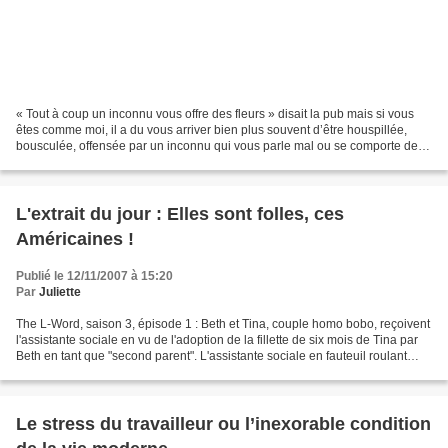
« Tout à coup un inconnu vous offre des fleurs » disait la pub mais si vous
êtes comme moi, il a du vous arriver bien plus souvent d’être houspillée,
bousculée, offensée par un inconnu qui vous parle mal ou se comporte de
façon irrespectueuse envers vous....
L'extrait du jour : Elles sont folles, ces
Américaines !
Publié le 12/11/2007 à 15:20
Par
Juliette
The L-Word, saison 3, épisode 1 : Beth et Tina, couple homo bobo, reçoivent
l'assistante sociale en vu de l'adoption de la fillette de six mois de Tina par
Beth en tant que "second parent". L'assistante sociale en fauteuil roulant
demande : - Vous devriez...
Le stress du travailleur ou l’inexorable condition