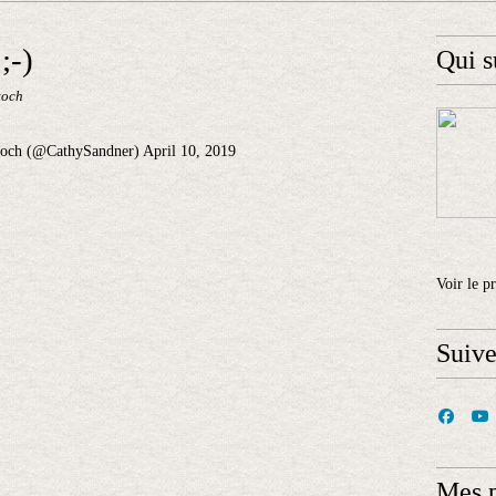
;-)
Qui s
toch
Catoch (@CathySandner) April 10, 2019
Voir le p
Suiv
Mes 