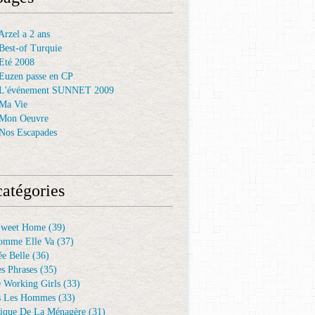
rzel a 2 ans
Best-of Turquie
Eté 2008
Euzen passe en CP
 L'événement SUNNET 2009
Ma Vie
 Mon Oeuvre
Nos Escapades
atégories
Sweet Home
(39)
omme Elle Va
(37)
e Belle
(36)
es Phrases
(35)
e Working Girls
(33)
s Les Hommes
(33)
ique De La Ménagère
(31)