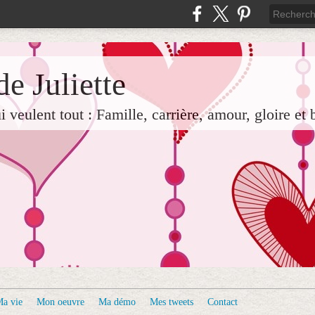
e Juliette
veulent tout : Famille, carrière, amour, gloire et 
a vie
Mon oeuvre
Ma démo
Mes tweets
Contact