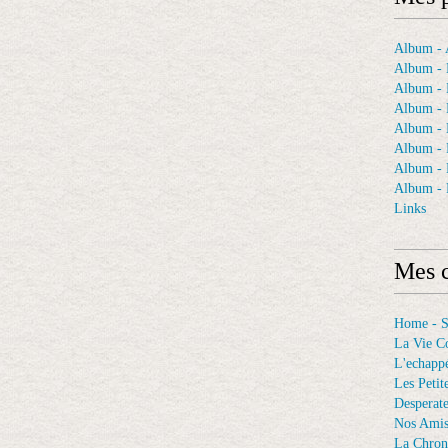
Album - A
Album - 
Album - 
Album - 
Album -
Album - 
Album -
Album - 
Links
Mes c
Home - 
La Vie C
L'echappé
Les Petit
Desperat
Nos Ami
La Chron