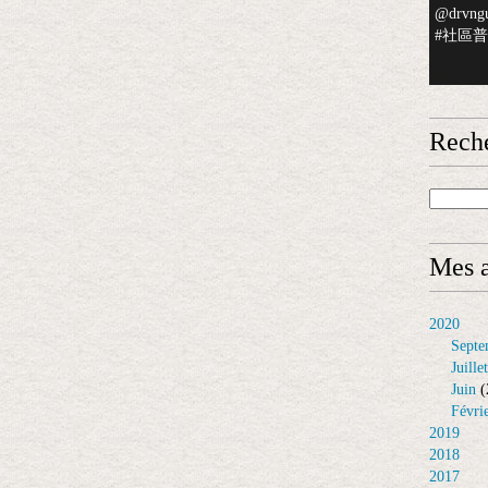
@drvngu
#社區普檢
Rech
Mes a
2020
Septe
Juillet
Juin
(
Févri
2019
2018
2017