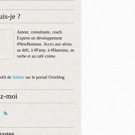
uis-je ?
Auteur, consultante, coach.
Experte en développement
#NewBusiness. Accro aux séries,
au défi, à #Fassy, à #Hanouna, au
verbe et au café crème.
rofil de
Juliette
sur le portail Overblog
ez-moi
pages