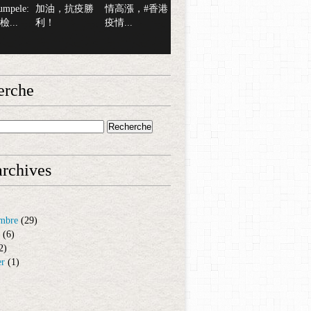
mpele:
加油，抗疫勝
情高漲，#香港
...
利！
疫情...
erche
rchives
mbre
(29)
(6)
2)
er
(1)