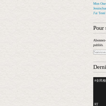
Mon One
Jesuischar
J'ai Test
Pour 
Abonnez-v
publiés.
Derni
#全民檢測
RT