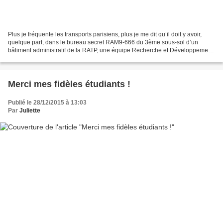
Plus je fréquente les transports parisiens, plus je me dit qu’il doit y avoir,
quelque part, dans le bureau secret RAM9-666 du 3ème sous-sol d’un
bâtiment administratif de la RATP, une équipe Recherche et Développement
qui œuvre à trouver des moyens d’accroitre...
Merci mes fidèles étudiants !
Publié le 28/12/2015 à 13:03
Par
Juliette