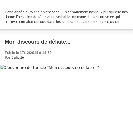
Cette année aura finalement connu un dénouement heureux puisqu’elle m’a
donné l’occasion de réaliser un véritable fantasme. Il m’est arrivé ce qui
n’arrive normalement que dans les séries américaines (ne fus-ce qu’en
raison du droit du travail). J’ai...
Mon discours de défaite...
Publié le 17/12/2015 à 18:50
Par
Juliette