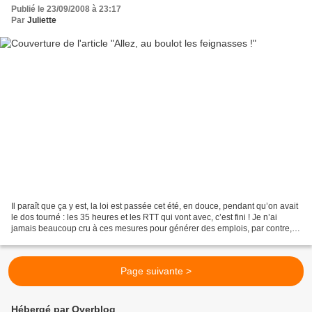
Publié le 23/09/2008 à 23:17
Par
Juliette
Il paraît que ça y est, la loi est passée cet été, en douce, pendant qu’on avait
le dos tourné : les 35 heures et les RTT qui vont avec, c’est fini ! Je n’ai
jamais beaucoup cru à ces mesures pour générer des emplois, par contre, je
suis persuadée qu’elles...
Page suivante >
Hébergé par Overblog