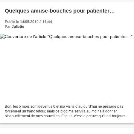
Quelques amuse-bouches pour patienter…
Publié le 14/05/2010 à 16:44
Par
Juliette
Bon, les 5 mois sont devenus 6 et ma visite d’aujourd’hui ne présage pas
forcément un franc retour, mais ce blog me servira au moins à donner
bisanuellement de mes nouvelles. Et puis, c’est la preuve qu’il est toujours
vivant, je suis même intervenue...