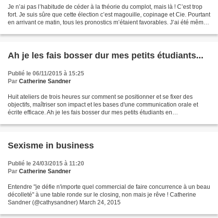
Je n’ai pas l’habitude de céder à la théorie du complot, mais là ! C’est trop
fort. Je suis sûre que cette élection c’est magouille, copinage et Cie. Pourtant
en arrivant ce matin, tous les pronostics m’étaient favorables. J’ai été même
été accueillie...
Ah je les fais bosser dur mes petits étudiants...
Publié le 06/11/2015 à 15:25
Par
Catherine Sandner
Huit ateliers de trois heures sur comment se positionner et se fixer des
objectifs, maîtriser son impact et les bases d'une communication orale et
écrite efficace. Ah je les fais bosser dur mes petits étudiants en
communication et "préparation aux métiers"...
Sexisme in business
Publié le 24/03/2015 à 11:20
Par
Catherine Sandner
Entendre "je défie n'importe quel commercial de faire concurrence à un beau
décolleté" à une table ronde sur le closing, non mais je rêve ! Catherine
Sandner (@cathysandner) March 24, 2015