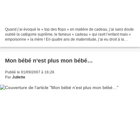
Quand j’ai évoqué le « top des flops » en matière de cadeau, j’ai sans doute
oublié la catégorie suprême, le fameux « cadeau » qui ravit l’enfant mais «
empoisonne » la mère ! En quatre ans de maternitude, j’ai eu droit à la
toupie musicale qui s’enclenche...
Mon bébé n’est plus mon bébé…
Publié le 01/09/2007 à 16:26
Par
Juliette