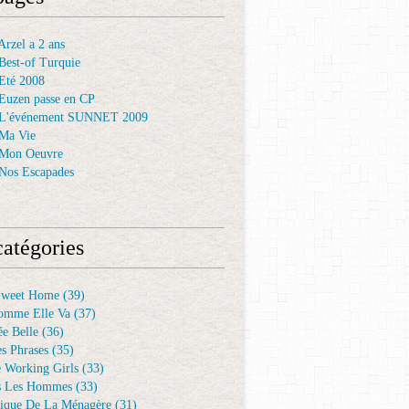
rzel a 2 ans
Best-of Turquie
Eté 2008
Euzen passe en CP
 L'événement SUNNET 2009
Ma Vie
 Mon Oeuvre
Nos Escapades
atégories
Sweet Home
(39)
omme Elle Va
(37)
e Belle
(36)
es Phrases
(35)
e Working Girls
(33)
s Les Hommes
(33)
ique De La Ménagère
(31)