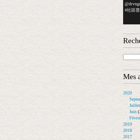
@drvngu
#社區普檢
Rech
Mes a
2020
Septe
Juillet
Juin
(
Févri
2019
2018
2017