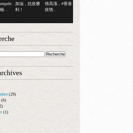
mpele:
加油，抗疫勝
情高漲，#香港
...
利！
疫情...
erche
rchives
mbre
(29)
(6)
2)
er
(1)