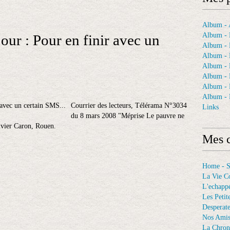
Album - A
Album - 
our : Pour en finir avec un
Album - 
Album - 
Album -
Album - 
Album -
Album - 
Courrier des lecteurs, Télérama N°3034
Links
du 8 mars 2008 "Méprise Le pauvre ne
livier Caron, Rouen.
Mes c
Home - 
La Vie C
L'echappé
Les Petit
Desperat
Nos Ami
La Chron