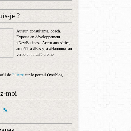
uis-je ?
Auteur, consultante, coach.
Experte en développement
#NewBusiness. Accro aux séries,
au défi, à #Fassy, à #Hanouna, au
verbe et au café crème.
rofil de
Juliette
sur le portail Overblog
ez-moi
pages