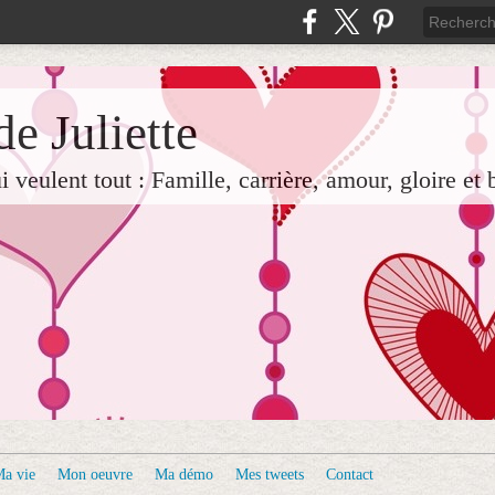
e Juliette
veulent tout : Famille, carrière, amour, gloire et 
a vie
Mon oeuvre
Ma démo
Mes tweets
Contact