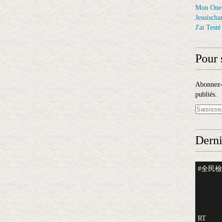
Mon One
Jesuischar
J'ai Test
Pour 
Abonnez-v
publiés.
Derni
#全民檢測
RT