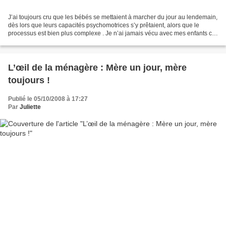
J’ai toujours cru que les bébés se mettaient à marcher du jour au lendemain,
dès lors que leurs capacités psychomotrices s’y prêtaient, alors que le
processus est bien plus complexe . Je n’ai jamais vécu avec mes enfants cet
avant et cet après, ce grand...
L’œil de la ménagère : Mère un jour, mère
toujours !
Publié le 05/10/2008 à 17:27
Par
Juliette