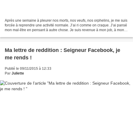
Après une semaine à pleurer nos morts, nos veufs, nos orphelins, je me suis
forcée à reprendre une activité normale. J’ai ri comme on craque. J’ai pansé
mon mal-être en pensant à autre chose. Je suis revenue à mon job, à mon
Pilates, à mon chantier, à...
Ma lettre de reddition : Seigneur Facebook, je
me rends !
Publié le 09/11/2015 à 12:33
Par
Juliette