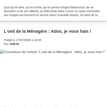
Quoi qu’on dise, qu’on écrive, qu’on pense d’Ingrid Betancourt, de sa
libération et de son attitude, je défie toute mère d’avoir su rester insensible
aux images qui tournent en boucle dans l’actualité depuis. Au-delà de la
sérénité presque incongrue du...
L'oeil de la Ménagère : Ados, je vous hais !
Publié le 17/07/2008 à 16:05
Par
Juliette