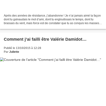
Après des années de résistance, j’abandonne ! Je n’ai jamais aimé la façon
dont tu galvaudais le mot d’ami, dont tu engloutissais le temps, dont tu
brassais du vent, mais force est de constater que tu as conquis les masses.
J’ai longtemps pensé que j’avais...
Comment j’ai failli être Valérie Damidot…
Publié le 13/10/2015 à 12:28
Par
Juliette