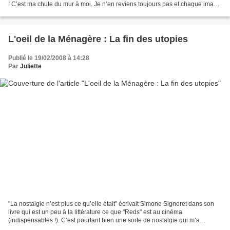
! C’est ma chute du mur à moi. Je n’en reviens toujours pas et chaque image
m’émeut, m’étrangle,...
L'oeil de la Ménagère : La fin des utopies
Publié le 19/02/2008 à 14:28
Par
Juliette
"La nostalgie n’est plus ce qu’elle était" écrivait Simone Signoret dans son
livre qui est un peu à la littérature ce que "Reds" est au cinéma
(indispensables !). C’est pourtant bien une sorte de nostalgie qui m’a
submergée hier, en revoyant le film poignant...