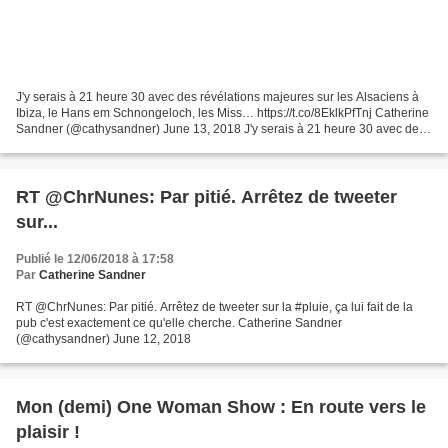
J'y serais à 21 heure 30 avec des révélations majeures sur les Alsaciens à
Ibiza, le Hans em Schnongeloch, les Miss… https://t.co/8EklkPfTnj Catherine
Sandner (@cathysandner) June 13, 2018 J'y serais à 21 heure 30 avec des
révélations majeures sur les...
RT @ChrNunes: Par pitié. Arrêtez de tweeter
sur...
Publié le 12/06/2018 à 17:58
Par
Catherine Sandner
RT @ChrNunes: Par pitié. Arrêtez de tweeter sur la #pluie, ça lui fait de la
pub c'est exactement ce qu'elle cherche. Catherine Sandner
(@cathysandner) June 12, 2018
Mon (demi) One Woman Show : En route vers le
plaisir !