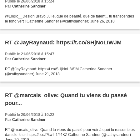
Publié le 26/06/2018 à 15:24
Par
Catherine Sandner
@Logic__Design Bravo Julie, que de beauté, que de talent... tu transcendes
le fond vert ! Catherine Sandner (@cathysandner) June 26, 2018
RT @JayRaynaud: https://t.co/SHjNoLIWJM
Publié le 21/06/2018 à 15:47
Par
Catherine Sandner
RT @JayRaynaud: https://t.co/SHjNoLIWJM Catherine Sandner
(@cathysandner) June 21, 2018
RT @marcais_olive: Quand tu viens du passé
pour...
Publié le 20/06/2018 à 10:22
Par
Catherine Sandner
RT @marcais_olive: Quand tu viens du passé pour voir à quoi tu ressembles
dans le futur. https://t.co/PkwIh1Y4KZ Catherine Sandner (@cathysandner)
June 20, 2018