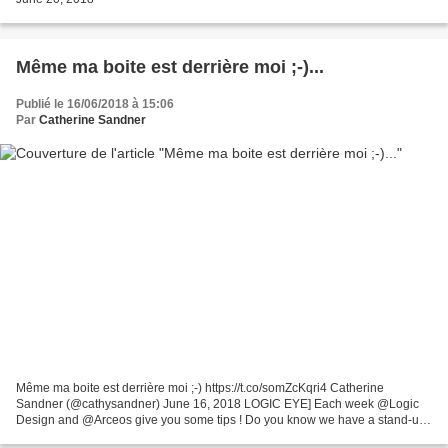
Même ma boite est derrière moi ;-)...
Publié le 16/06/2018 à 15:06
Par
Catherine Sandner
Même ma boite est derrière moi ;-) https://t.co/somZcKqri4 Catherine
Sandner (@cathysandner) June 16, 2018 LOGIC EYE] Each week @Logic
Design and @Arceos give you some tips ! Do you know we have a stand-up
comedian in the Logic Design agency? @cathysandner...