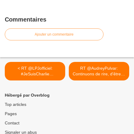
Commentaires
Ajouter un commentaire
< RT @LPJofficiel:
RT @AudreyPulvar:
#JeSuisCharlie
Continuons de rire, d'être ...
#CharlieHebdo #LPJ...
>
Hébergé par Overblog
Top articles
Pages
Contact
Signaler un abus