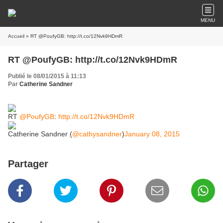
MENU
Accueil
» RT @PoufyGB: http://t.co/12Nvk9HDmR
RT @PoufyGB: http://t.co/12Nvk9HDmR
Publié le 08/01/2015 à 11:13
Par
Catherine Sandner
RT
@PoufyGB
:
http://t.co/12Nvk9HDmR
Catherine Sandner (
@cathysandner
)
January 08, 2015
Partager