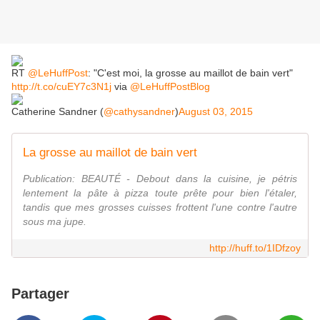
RT
@LeHuffPost
: "C'est moi, la grosse au maillot de bain vert"
http://t.co/cuEY7c3N1j
via
@LeHuffPostBlog
Catherine Sandner (
@cathysandner
)
August 03, 2015
La grosse au maillot de bain vert
Publication: BEAUTÉ - Debout dans la cuisine, je pétris
lentement la pâte à pizza toute prête pour bien l'étaler,
tandis que mes grosses cuisses frottent l'une contre l'autre
sous ma jupe.
http://huff.to/1IDfzoy
Partager