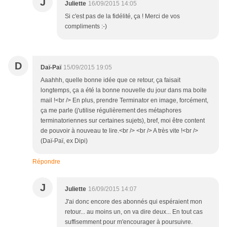
J
Juliette
16/09/2015 14:05
Si c'est pas de la fidélité, ça ! Merci de vos
compliments :-)
D
Daï-Paï
15/09/2015 19:05
Aaahhh, quelle bonne idée que ce retour, ça faisait
longtemps, ça a été la bonne nouvelle du jour dans ma boite
mail !<br /> En plus, prendre Terminator en image, forcément,
ça me parle (j'utilise régulièrement des métaphores
terminatoriennes sur certaines sujets), bref, moi être content
de pouvoir à nouveau te lire.<br /> <br /> A très vite !<br />
(Daï-Paï, ex Dipi)
Répondre
J
Juliette
16/09/2015 14:07
J'ai donc encore des abonnés qui espéraient mon
retour... au moins un, on va dire deux... En tout cas
suffisemment pour m'encourager à poursuivre.