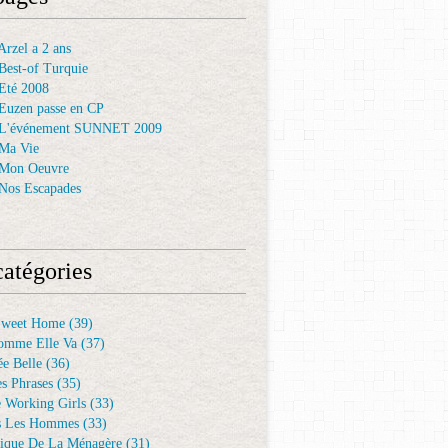
rzel a 2 ans
Best-of Turquie
Eté 2008
Euzen passe en CP
 L'événement SUNNET 2009
Ma Vie
 Mon Oeuvre
Nos Escapades
atégories
Sweet Home
(39)
omme Elle Va
(37)
e Belle
(36)
es Phrases
(35)
e Working Girls
(33)
s Les Hommes
(33)
ique De La Ménagère
(31)