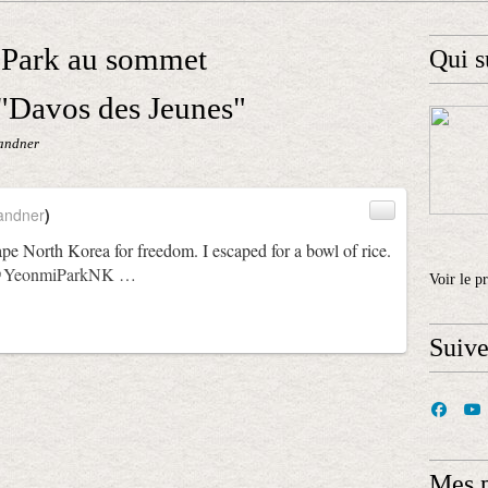
 Park au sommet
Qui s
"Davos des Jeunes"
andner
andner
)
cape North Korea for freedom. I escaped for a bowl of rice.
YeonmiParkNK
…
Voir le p
Suiv
Mes 