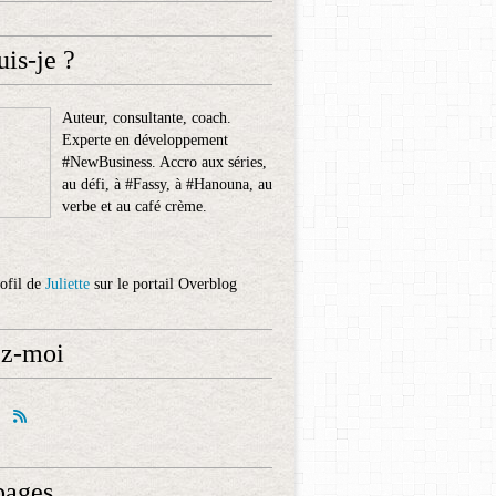
uis-je ?
Auteur, consultante, coach.
Experte en développement
#NewBusiness. Accro aux séries,
au défi, à #Fassy, à #Hanouna, au
verbe et au café crème.
rofil de
Juliette
sur le portail Overblog
ez-moi
pages