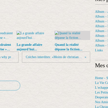
Album - A
Album - 
Album - 
Album - 
Album -
Album - 
Album -
udraient
La grande affaire
Quand la réalité
Album - 
vise »…
aujourd'hui...
dépasse la fiction...
Links
RT @martinvars: Dalai Lama explains why praying...
Crèches interdites: «Moins de christianisme,...
Mes c
Home - 
La Vie C
L'echappé
Les Petit
Desperat
Nos Ami
La Chron