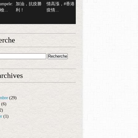
mpele:
加油，抗疫勝
情高漲，#香港
...
利！
疫情...
erche
rchives
mbre
(29)
(6)
2)
er
(1)