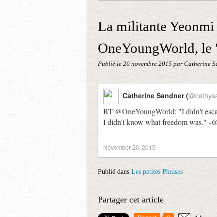
La militante Yeonmi
OneYoungWorld, le 
Publié le
20 novembre 2015
par Catherine S
Catherine Sandner (
@cathys
RT
@OneYoungWorld
: "I didn't es
I didn't know what freedom was." -
@
November 20, 2015
Publié dans
Les petites Phrases
Partager cet article