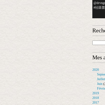
@drvngu
#社區普檢
Rech
Mes a
2020
Septe
Juillet
Juin
(
Févri
2019
2018
2017