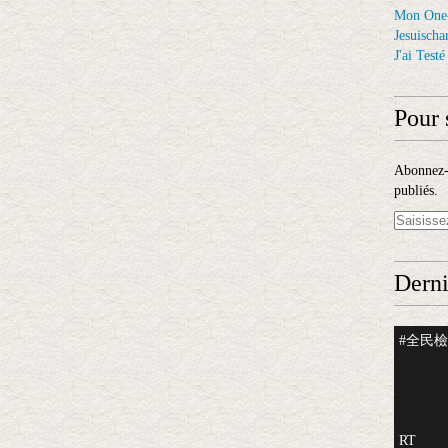
Mon One
Jesuischar
J'ai Test
Pour 
Abonnez-v
publiés.
Derni
#全民檢測
RT