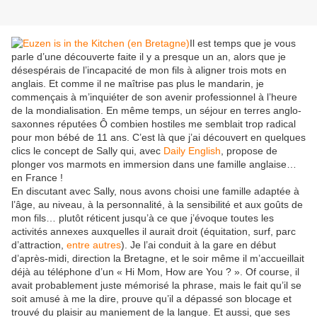
Il est temps que je vous
parle d’une découverte faite il y a presque un an, alors que je
désespérais de l’incapacité de mon fils à aligner trois mots en
anglais. Et comme il ne maîtrise pas plus le mandarin, je
commençais à m’inquiéter de son avenir professionnel à l’heure
de la mondialisation. En même temps, un séjour en terres anglo-
saxonnes réputées Ô combien hostiles me semblait trop radical
pour mon bébé de 11 ans. C’est là que j’ai découvert en quelques
clics le concept de Sally qui, avec
Daily English
, propose de
plonger vos marmots en immersion dans une famille anglaise…
en France !
En discutant avec Sally, nous avons choisi une famille adaptée à
l’âge, au niveau, à la personnalité, à la sensibilité et aux goûts de
mon fils… plutôt réticent jusqu’à ce que j’évoque toutes les
activités annexes auxquelles il aurait droit (équitation, surf, parc
d’attraction,
entre autres
). Je l’ai conduit à la gare en début
d’après-midi, direction la Bretagne, et le soir même il m’accueillait
déjà au téléphone d’un « Hi Mom, How are You ? ». Of course, il
avait probablement juste mémorisé la phrase, mais le fait qu’il se
soit amusé à me la dire, prouve qu’il a dépassé son blocage et
trouvé du plaisir au maniement de la langue. Et aussi, que ses