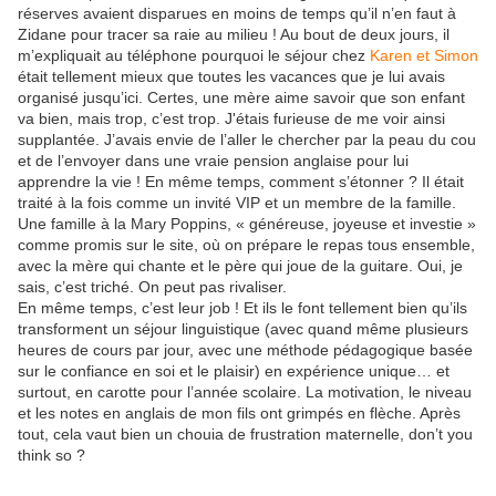
réserves avaient disparues en moins de temps qu’il n’en faut à
Zidane pour tracer sa raie au milieu ! Au bout de deux jours, il
m’expliquait au téléphone pourquoi le séjour chez
Karen et Simon
était tellement mieux que toutes les vacances que je lui avais
organisé jusqu’ici. Certes, une mère aime savoir que son enfant
va bien, mais trop, c’est trop. J'étais furieuse de me voir ainsi
supplantée. J’avais envie de l’aller le chercher par la peau du cou
et de l’envoyer dans une vraie pension anglaise pour lui
apprendre la vie ! En même temps, comment s’étonner ? Il était
traité à la fois comme un invité VIP et un membre de la famille.
Une famille à la Mary Poppins, « généreuse, joyeuse et investie »
comme promis sur le site, où on prépare le repas tous ensemble,
avec la mère qui chante et le père qui joue de la guitare. Oui, je
sais, c’est triché. On peut pas rivaliser.
En même temps, c’est leur job ! Et ils le font tellement bien qu’ils
transforment un séjour linguistique (avec quand même plusieurs
heures de cours par jour, avec une méthode pédagogique basée
sur le confiance en soi et le plaisir) en expérience unique… et
surtout, en carotte pour l’année scolaire. La motivation, le niveau
et les notes en anglais de mon fils ont grimpés en flèche. Après
tout, cela vaut bien un chouia de frustration maternelle, don’t you
think so ?