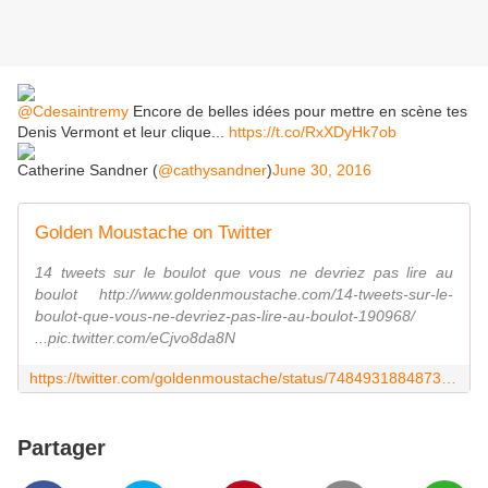
@Cdesaintremy
Encore de belles idées pour mettre en scène tes
Denis Vermont et leur clique...
https://t.co/RxXDyHk7ob
Catherine Sandner (
@cathysandner
)
June 30, 2016
Golden Moustache on Twitter
14 tweets sur le boulot que vous ne devriez pas lire au
boulot http://www.goldenmoustache.com/14-tweets-sur-le-
boulot-que-vous-ne-devriez-pas-lire-au-boulot-190968/
...pic.twitter.com/eCjvo8da8N
https://twitter.com/goldenmoustache/status/748493188487319552
Partager