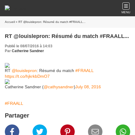
MENU
Accueil
» RT @louislepron: Résumé du match #FRAALL...
RT @louislepron: Résumé du match #FRAALL...
Publié le 08/07/2016 à 14:03
Par
Catherine Sandner
RT
@louislepron
: Résumé du match
#FRAALL
https://t.co/hjkrkbDmO7
Catherine Sandner (
@cathysandner
)
July 08, 2016
#FRAALL
Partager