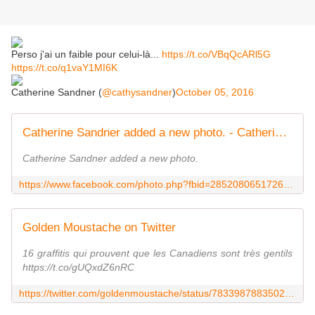
Perso j'ai un faible pour celui-là...
https://t.co/VBqQcARl5G
https://t.co/q1vaY1MI6K
Catherine Sandner (
@cathysandner
)
October 05, 2016
Catherine Sandner added a new photo. - Catherine Sandner | Facebook
Catherine Sandner added a new photo.
https://www.facebook.com/photo.php?fbid=285208065172673&set=pb.100010504442844.-2207520000.1475656481.&type=3&theater
Golden Moustache on Twitter
16 graffitis qui prouvent que les Canadiens sont très gentils
https://t.co/gUQxdZ6nRC
https://twitter.com/goldenmoustache/status/783398788350246914