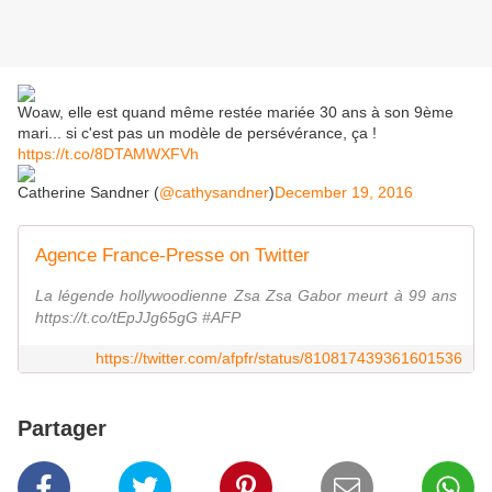
Woaw, elle est quand même restée mariée 30 ans à son 9ème
mari... si c'est pas un modèle de persévérance, ça !
https://t.co/8DTAMWXFVh
Catherine Sandner (
@cathysandner
)
December 19, 2016
Agence France-Presse on Twitter
La légende hollywoodienne Zsa Zsa Gabor meurt à 99 ans
https://t.co/tEpJJg65gG #AFP
https://twitter.com/afpfr/status/810817439361601536
Partager