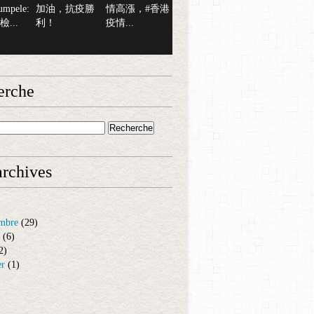
mpele:
加油，抗疫勝
情高漲，#香港
...
利！
疫情...
erche
rchives
mbre
(29)
(6)
2)
er
(1)