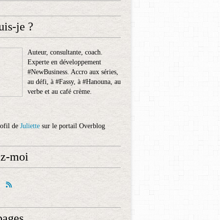
uis-je ?
Auteur, consultante, coach.
Experte en développement
#NewBusiness. Accro aux séries,
au défi, à #Fassy, à #Hanouna, au
verbe et au café crème.
rofil de
Juliette
sur le portail Overblog
ez-moi
pages