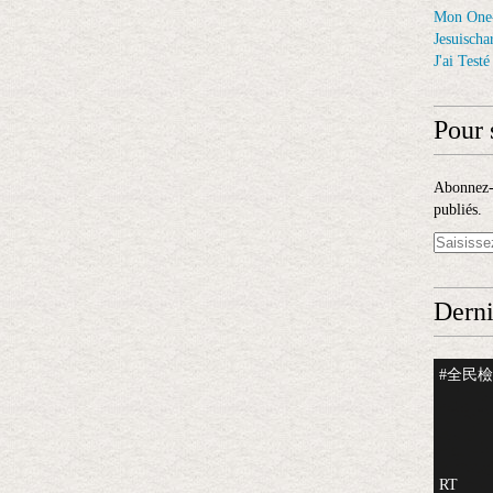
Mon One
Jesuischar
J'ai Test
Pour 
Abonnez-v
publiés.
Derni
#全民檢測
RT