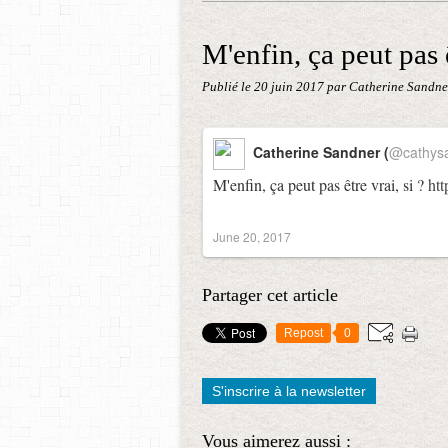
M'enfin, ça peut pas êt
Publié le
20 juin 2017
par Catherine Sandne
Catherine Sandner (
@cathys
M'enfin, ça peut pas être vrai, si ?
ht
June 20, 2017
Partager cet article
Repost
0
S'inscrire à la newsletter
Vous aimerez aussi :