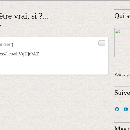
re vrai, si ?...
Qui s
r
andner
)
tps://t.co/ahVqHjr9AZ
Voir le p
Suiv
Mes 