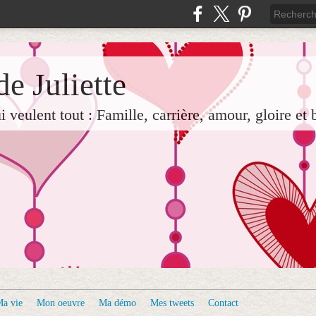
e Juliette
veulent tout : Famille, carrière, amour, gloire et 
a vie
Mon oeuvre
Ma démo
Mes tweets
Contact