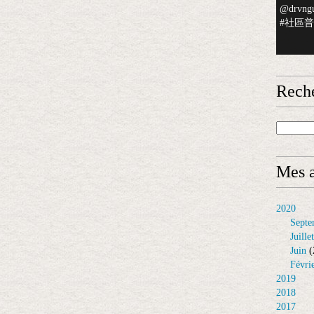
@drvngu
#社區普檢
Rech
Mes a
2020
Septe
Juillet
Juin
(
Févri
2019
2018
2017