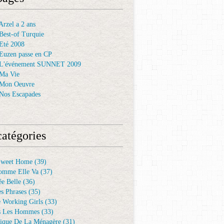
rzel a 2 ans
Best-of Turquie
Eté 2008
Euzen passe en CP
 L'événement SUNNET 2009
Ma Vie
 Mon Oeuvre
Nos Escapades
atégories
Sweet Home
(39)
omme Elle Va
(37)
e Belle
(36)
es Phrases
(35)
e Working Girls
(33)
s Les Hommes
(33)
ique De La Ménagère
(31)