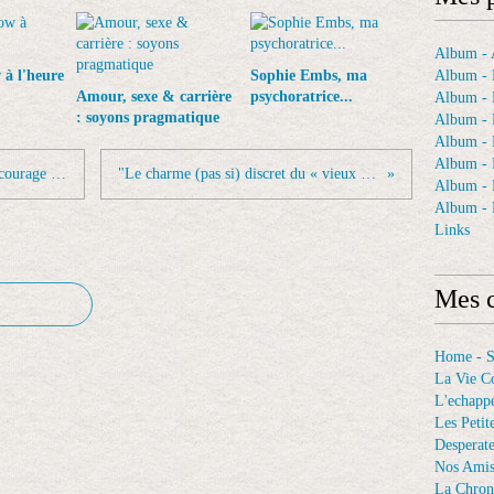
Album - A
à l'heure
Sophie Embs, ma
Album - 
Amour, sexe & carrière
psychoratrice...
Album - 
: soyons pragmatique
Album - 
Album -
Album - 
RT @AlainDuhamel: Je souhaite bon courage au...
"Le charme (pas si) discret du « vieux »"...
Album -
Album - 
Links
Mes c
Home - 
La Vie C
L'echappé
Les Petit
Desperat
Nos Ami
La Chron