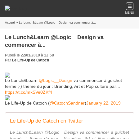
MENU
Accueil
» Le Lunch&Learn @Logic__Design va commencer à...
Le Lunch&Learn @Logic__Design va
commencer à...
Publié le 22/01/2019 à 12:58
Par
Le Life-Up de Catoch
Le Lunch&Learn
@Logic__Design
va commencer à guichet
fermé ;-) thème du jour : Branding, Art et Pop culture par…
https://t.co/mkSVe0ZKf4
Le Life-Up de Catoch (
@CatochSandner
)
January 22, 2019
Le Life-Up de Catoch on Twitter
Le Lunch&Learn @Logic__Design va commencer à guichet
fermé ;-) thème du jour : Branding, Art et Pop culture par