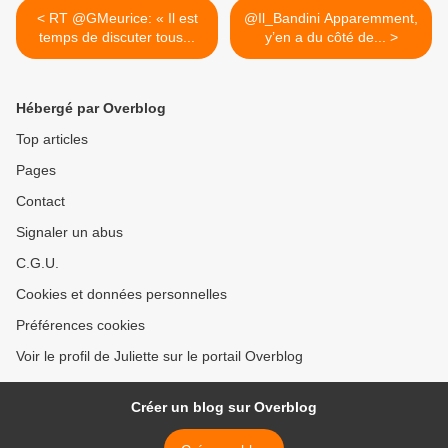
< RT @GMeurice: « Il est
@Il_Bandini Apparemment,
temps de discuter tous...
y’en a du côté de... >
Hébergé par Overblog
Top articles
Pages
Contact
Signaler un abus
C.G.U.
Cookies et données personnelles
Préférences cookies
Voir le profil de Juliette sur le portail Overblog
Créer un blog sur Overblog