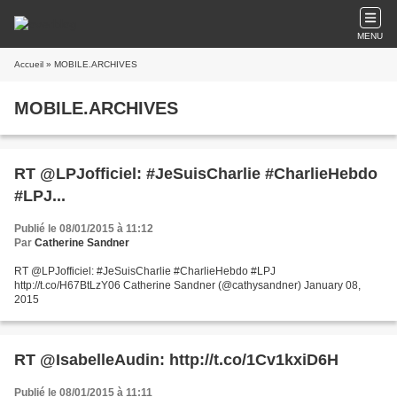
MENU
Accueil
» MOBILE.ARCHIVES
MOBILE.ARCHIVES
RT @LPJofficiel: #JeSuisCharlie #CharlieHebdo
#LPJ...
Publié le 08/01/2015 à 11:12
Par
Catherine Sandner
RT @LPJofficiel: #JeSuisCharlie #CharlieHebdo #LPJ
http://t.co/H67BtLzY06 Catherine Sandner (@cathysandner) January 08,
2015
RT @IsabelleAudin: http://t.co/1Cv1kxiD6H
Publié le 08/01/2015 à 11:11