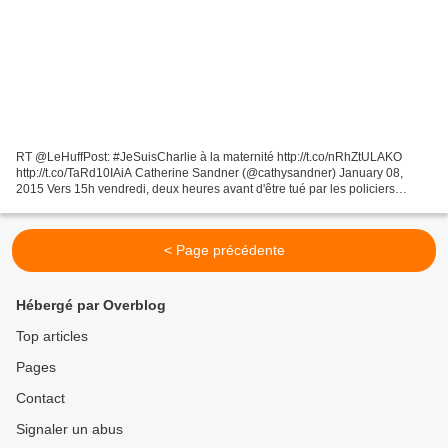
RT @LeHuffPost: #JeSuisCharlie à la maternité http://t.co/nRhZtULAKO
http://t.co/TaRd10IAiA Catherine Sandner (@cathysandner) January 08,
2015 Vers 15h vendredi, deux heures avant d'être tué par les policiers
français, le jihadiste Amedy Coulibaly, retranché...
< Page précédente
Hébergé par Overblog
Top articles
Pages
Contact
Signaler un abus