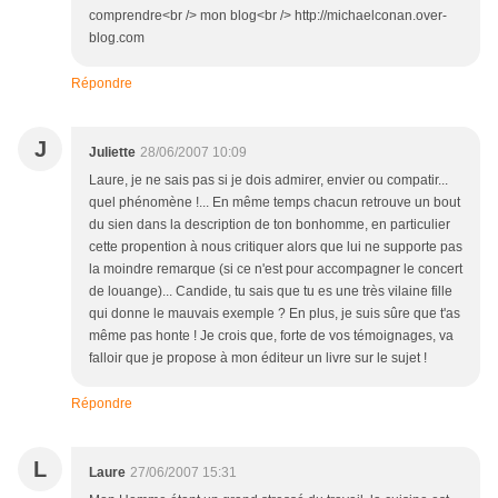
comprendre<br /> mon blog<br /> http://michaelconan.over-
blog.com
Répondre
J
Juliette
28/06/2007 10:09
Laure, je ne sais pas si je dois admirer, envier ou compatir...
quel phénomène !... En même temps chacun retrouve un bout
du sien dans la description de ton bonhomme, en particulier
cette propention à nous critiquer alors que lui ne supporte pas
la moindre remarque (si ce n'est pour accompagner le concert
de louange)... Candide, tu sais que tu es une très vilaine fille
qui donne le mauvais exemple ? En plus, je suis sûre que t'as
même pas honte ! Je crois que, forte de vos témoignages, va
falloir que je propose à mon éditeur un livre sur le sujet !
Répondre
L
Laure
27/06/2007 15:31