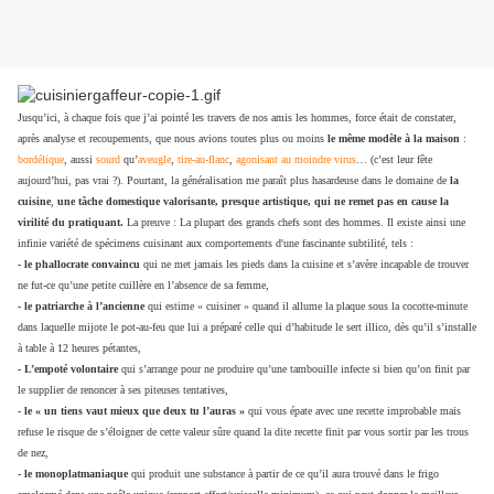
Jusqu’ici, à chaque fois que j’ai pointé les travers de nos amis les hommes, force était de constater,
après analyse et recoupements, que nous avions toutes plus ou moins
le même modèle à la maison
:
bordélique
, aussi
sourd
qu’
aveugle
,
tire-au-flanc
,
agonisant au moindre virus
… (c’est leur fête
aujourd’hui, pas vrai ?). Pourtant, la généralisation me paraît plus hasardeuse dans le domaine de
la
cuisine
,
une tâche domestique valorisante, presque artistique, qui ne remet pas en cause la
virilité du pratiquant.
La preuve : La plupart des grands chefs sont des hommes. Il existe ainsi une
infinie variété de spécimens cuisinant aux comportements d'une fascinante subtilité, tels :
- le phallocrate convaincu
qui ne met jamais les pieds dans la cuisine et s’avère incapable de trouver
ne fut-ce qu’une petite cuillère en l’absence de sa femme,
- le patriarche à l’ancienne
qui estime « cuisiner » quand il allume la plaque sous la cocotte-minute
dans laquelle mijote le pot-au-feu que lui a préparé celle qui d’habitude le sert illico, dès qu’il s’installe
à table à 12 heures pétantes,
- L’empoté volontaire
qui s’arrange pour ne produire qu’une tambouille infecte si bien qu’on finit par
le supplier de renoncer à ses piteuses tentatives,
- le « un tiens vaut mieux que deux tu l’auras »
qui vous épate avec une recette improbable mais
refuse le risque de s’éloigner de cette valeur sûre quand la dite recette finit par vous sortir par les trous
de nez,
- le monoplatmaniaque
qui produit une substance à partir de ce qu’il aura trouvé dans le frigo