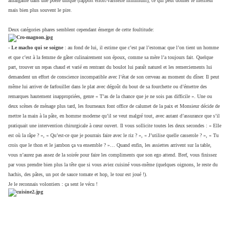
amalgamé dans une poêle unique (rapport effort/vaisselle minimum), ce qui peut donner le meilleur
mais bien plus souvent le pire.
Deux catégories phares semblent cependant émerger de cette foultitude:
- Le macho qui se soigne
: au fond de lui, il estime que c’est par l’estomac que l’on tient un homme
et que c’est à la femme de gâter culinairement son époux, comme sa mère l’a toujours fait. Quelque
part, trouver un repas chaud et varié en rentrant du boulot lui paraît naturel et les remerciements lui
demandent un effort de conscience incompatible avec l’état de son cerveau au moment du dîner. Il peut
même lui arriver de farfouiller dans le plat avec dégoût du bout de sa fourchette ou d’émettre des
remarques hautement inappropriées, genre « T’as de la chance que je ne sois pas difficile ». Une ou
deux scènes de ménage plus tard, les fourneaux font office de calumet de la paix et Monsieur décide de
mettre la main à la pâte, en homme moderne qu’il se veut malgré tout, avec autant d’assurance que s’il
pratiquait une intervention chirurgicale à cœur ouvert. Il vous sollicite toutes les deux secondes : « Elle
est où la râpe ? », « Qu’est-ce que je pourrais faire avec le riz ? », « J’utilise quelle casserole ? », « Tu
crois que le thon et le jambon ça va ensemble ? »… Quand enfin, les assiettes arrivent sur la table,
vous n’aurez pas assez de la soirée pour faire les compliments que son ego attend. Bref, vous finissez
par vous prendre bien plus la tête que si vous aviez cuisiné vous-même (quelques oignons, le reste du
hachis, des pâtes, un pot de sauce tomate et hop, le tour est joué !).
Je le reconnais volontiers : ça sent le vécu !