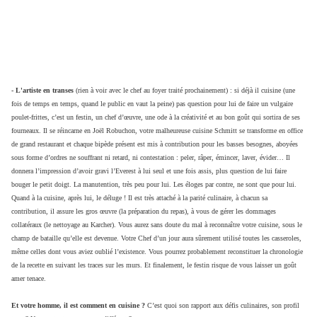
- L'artiste en transes
(rien à voir avec le chef au foyer traité prochainement) : si déjà il cuisine (une
fois de temps en temps, quand le public en vaut la peine) pas question pour lui de faire un vulgaire
poulet-frittes, c’est un festin, un chef d’œuvre, une ode à la créativité et au bon goût qui sortira de ses
fourneaux. Il se réincarne en Joël Robuchon, votre malheureuse cuisine Schmitt se transforme en office
de grand restaurant et chaque bipède présent est mis à contribution pour les basses besognes, aboyées
sous forme d’ordres ne souffrant ni retard, ni contestation : peler, râper, émincer, laver, évider… Il
donnera l’impression d’avoir gravi l’Everest à lui seul et une fois assis, plus question de lui faire
bouger le petit doigt. La manutention, très peu pour lui. Les éloges par contre, ne sont que pour lui.
Quand à la cuisine, après lui, le déluge ! Il est très attaché à la parité culinaire, à chacun sa
contribution, il assure les gros œuvre (la préparation du repas), à vous de gérer les dommages
collatéraux (le nettoyage au Karcher). Vous aurez sans doute du mal à reconnaître votre cuisine, sous le
champ de bataille qu’elle est devenue. Votre Chef d’un jour aura sûrement utilisé toutes les casseroles,
même celles dont vous aviez oublié l’existence. Vous pourrez probablement reconstituer la chronologie
de la recette en suivant les traces sur les murs. Et finalement, le festin risque de vous laisser un goût
amer tenace.
Et votre homme, il est comment en cuisine ?
C’est quoi son rapport aux défis culinaires, son profil