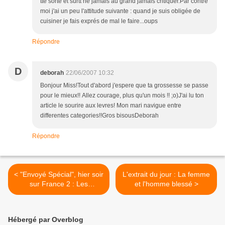
tte sorte et surtt ne jamais au grand jamais critiquer.Par contre
moi j'ai un peu l'attitude suivante : quand je suis obligée de
cuisiner je fais exprés de mal le faire...oups
Répondre
D
deborah
22/06/2007 10:32
Bonjour Miss!Tout d'abord j'espere que ta grossesse se passe
pour le mieux!! Allez courage, plus qu'un mois !! ;o)J'ai lu ton
article le sourire aux levres! Mon mari navigue entre
differentes categories!!Gros bisousDeborah
Répondre
< "Envoyé Spécial", hier soir
L'extrait du jour : La femme
sur France 2 : Les
et l'homme blessé >
scandales de l’avortement
Hébergé par Overblog