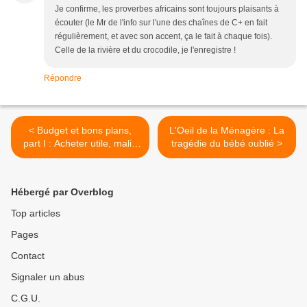
Je confirme, les proverbes africains sont toujours plaisants à
écouter (le Mr de l'info sur l'une des chaînes de C+ en fait
régulièrement, et avec son accent, ça le fait à chaque fois).
Celle de la rivière et du crocodile, je l'enregistre !
Répondre
< Budget et bons plans,
L'Oeil de la Ménagère : La
part I : Acheter utile, malin
tragédie du bébé oublié >
et moins cher pour l’arrivée
de bébé !
Hébergé par Overblog
Top articles
Pages
Contact
Signaler un abus
C.G.U.