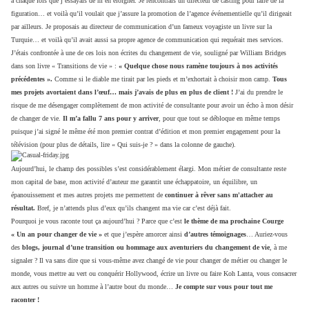
à chaque fois que j’essayais de m’en éloigner. Je rencontrais un directeur de casting pour faire de la
figuration… et voilà qu’il voulait que j’assure la promotion de l’agence événementielle qu’il dirigeait
par ailleurs. Je proposais au directeur de communication d’un fameux voyagiste un livre sur la
Turquie… et voilà qu’il avait aussi sa propre agence de communication qui requérait mes services.
J’étais confrontée à une de ces lois non écrites du changement de vie, souligné par William Bridges
dans son livre « Transitions de vie » :
« Quelque chose nous ramène toujours à nos activités
précédentes ».
Comme si le diable me tirait par les pieds et m’exhortait à choisir mon camp.
Tous
mes projets avortaient dans l’œuf… mais j’avais de plus en plus de client !
J’ai du prendre le
risque de me désengager complètement de mon activité de consultante pour avoir un écho à mon désir
de changer de vie.
Il m’a fallu 7 ans pour y arriver
, pour que tout se débloque en même temps
puisque j’ai signé le même été mon premier contrat d’édition et mon premier engagement pour la
télévision (pour plus de détails, lire « Qui suis-je ? » dans la colonne de gauche).
Aujourd’hui, le champ des possibles s’est considérablement élargi. Mon métier de consultante reste
mon capital de base, mon activité d’auteur me garantit une échappatoire, un équilibre, un
épanouissement et mes autres projets me permettent de
continuer à rêver sans m'attacher au
résultat.
Bref, je n’attends plus d’eux qu’ils changent ma vie car c’est déjà fait.
Pourquoi je vous raconte tout ça aujourd’hui ? Parce que c’est
le thème de ma prochaine Courge
« Un an pour changer de vie »
et que j’espère amorcer ainsi
d’autres témoignages
… Auriez-vous
des
blogs, journal d’une transition ou hommage aux aventuriers du changement de vie
, à me
signaler ? Il va sans dire que si vous-même avez changé de vie pour changer de métier ou changer le
monde, vous mettre au vert ou conquérir Hollywood, écrire un livre ou faire Koh Lanta, vous consacrer
aux autres ou suivre un homme à l’autre bout du monde…
Je compte sur vous pour tout me
raconter !