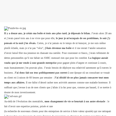
Il y a douze ans, je créais ma boîte et trois ans plus tard, je déposais le bilan.
J’avais alors 28 ans
et j’avais passé trois ans à ne vivre que pour elle,
le jour je m’occupais de ses problèmes, le soir j’y
pensais et la nuit j’en rêvais.
Certes, je n’ai jamais eu le temps de m’ennuyer, je me suis même
plutôt éclatée, mais je n’ai pas "vécu",
j’étais devenue ma boîte
et il me restait l’amère sensation
d’avoir laissé filer ma jeunesse en chassant ma carrière. Pour couronner ce fiasco, j’avais tellement de
dettes personnelles qu’il me fallait un SMIC mensuel rien que pour les combler.
La logique aurait
voulu que je me vende à une grande entreprise
pour gagner plein d’argent et continuer à courir,
mais humainement j’en pouvais plus. J’avais besoin de déployer ma créativité autrement qu’à travers le
business.
J’ai donc fait un truc politiquement pas correct
à une époque où un consultant se vouait
au client roi à raison de 60 heures par semaine :
J’ai décidé de ne plus jamais consacrer tout mon
temps aux affaires.
Il me fallut d’abord cacher mes activités annexes comme une maladie honteuse. Il
suffisait que j’avoue à un de mes clients que j’allais à la fac pour que, comme par hasard, il se mettre à
douter de mon investissement.
Au-delà de l’évolution des mentalités,
mon changement de vie se heurtait à un autre obstacle
: le
fait d’avoir une expertise pointue, prisée et rare
(la recherche de nouveaux clients pour des entreprises de service à forte valeur ajoutée) qui me rattrapait