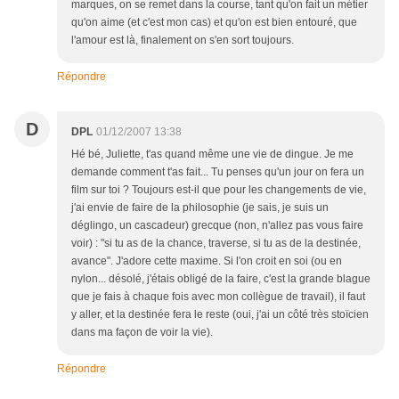
marques, on se remet dans la course, tant qu'on fait un métier
qu'on aime (et c'est mon cas) et qu'on est bien entouré, que
l'amour est là, finalement on s'en sort toujours.
Répondre
D
DPL
01/12/2007 13:38
Hé bé, Juliette, t'as quand même une vie de dingue. Je me
demande comment t'as fait... Tu penses qu'un jour on fera un
film sur toi ? Toujours est-il que pour les changements de vie,
j'ai envie de faire de la philosophie (je sais, je suis un
déglingo, un cascadeur) grecque (non, n'allez pas vous faire
voir) : "si tu as de la chance, traverse, si tu as de la destinée,
avance". J'adore cette maxime. Si l'on croit en soi (ou en
nylon... désolé, j'étais obligé de la faire, c'est la grande blague
que je fais à chaque fois avec mon collègue de travail), il faut
y aller, et la destinée fera le reste (oui, j'ai un côté très stoïcien
dans ma façon de voir la vie).
Répondre