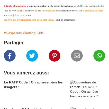
Edit du 26 novembre :
Voir aussi, autour de la même thématique,
mes billets sur la relativité des
jobs de rêve,
ici
et
là
ou encore
là
, sur
les conditions
du changement de vie, sur
le processus de deuil
,
sur
votre job et vous
ou sur
ces rêves qui s'évanouissent sitôt qu'ils sont vécus
... tout un programme !
#Desperate Working Girls
Partager
Vous aimerez aussi
Le RATP Code : On achève bien les
usagers !