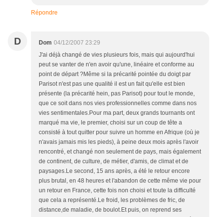
Répondre
D
Dom
04/12/2007 23:29
J'ai déjà changé de vies plusieurs fois, mais qui aujourd'hui
peut se vanter de n'en avoir qu'une, linéaire et conforme au
point de départ ?Même si la précarité pointée du doigt par
Parisot n'est pas une qualité il est un fait qu'elle est bien
présente (la précarité hein, pas Parisot) pour tout le monde,
que ce soit dans nos vies professionnelles comme dans nos
vies sentimentales.Pour ma part, deux grands tournants ont
marqué ma vie, le premier, choisi sur un coup de tête a
consisté à tout quitter pour suivre un homme en Afrique (où je
n'avais jamais mis les pieds), à peine deux mois après l'avoir
rencontré, et changé non seulement de pays, mais également
de continent, de culture, de métier, d'amis, de climat et de
paysages.Le second, 15 ans après, a été le retour encore
plus brutal, en 48 heures et l'abandon de cette même vie pour
un retour en France, cette fois non choisi et toute la difficulté
que cela a représenté.Le froid, les problèmes de fric, de
distance,de maladie, de boulot.Et puis, on reprend ses