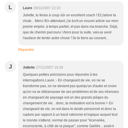
L
Laure
28/11/2007 22:33
Juliette, tu ferais à coup sûr un excellent coach ! Et j'adore ta
chute... Merci !En attendant, j'ai écrit un nouvel article sur mon
premir emploi, à temps partiel, et pas dans ma branche. Déjà,
que de chemin parcouru ! Alors pour la suite, vais-je avoir
l'audace de tenter autre chose ?Je te tiens au courant...
Répondre
J
Juliette
27/11/2007 16:28
Quelques petites précisions pour répondre à tes
interrogations Laure :- En changeant de vie, on ne se
transforme pas, on ne devient pas quelqu'un d'autre et croire
qu'on va se débarrasser de ses problèmes et de ses névroses
en changeant de paysage est un des grands pièges du
changement de vie... donc, ta motivation est la bonne !- En
changeant de vie, on est dans le destin personnel et donc la
rupture par rapport à un tracé rationnel et logique auquel tout
le monde s'attend, normal de passer pour "écervelée,
inconsciente, à côté de la plaque", comme Galilée... avait-il