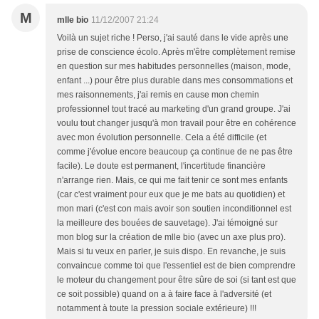
M
mlle bio
11/12/2007 21:24
Voilà un sujet riche ! Perso, j'ai sauté dans le vide après une
prise de conscience écolo. Après m'être complètement remise
en question sur mes habitudes personnelles (maison, mode,
enfant ...) pour être plus durable dans mes consommations et
mes raisonnements, j'ai remis en cause mon chemin
professionnel tout tracé au marketing d'un grand groupe. J'ai
voulu tout changer jusqu'à mon travail pour être en cohérence
avec mon évolution personnelle. Cela a été difficile (et
comme j'évolue encore beaucoup ça continue de ne pas être
facile). Le doute est permanent, l'incertitude financière
n'arrange rien. Mais, ce qui me fait tenir ce sont mes enfants
(car c'est vraiment pour eux que je me bats au quotidien) et
mon mari (c'est con mais avoir son soutien inconditionnel est
la meilleure des bouées de sauvetage). J'ai témoigné sur
mon blog sur la création de mlle bio (avec un axe plus pro).
Mais si tu veux en parler, je suis dispo. En revanche, je suis
convaincue comme toi que l'essentiel est de bien comprendre
le moteur du changement pour être sûre de soi (si tant est que
ce soit possible) quand on a à faire face à l'adversité (et
notamment à toute la pression sociale extérieure) !!!