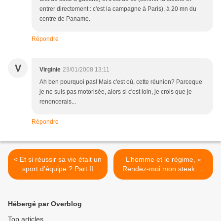
entrer directement : c'est la campagne à Paris), à 20 mn du
centre de Paname.
Répondre
V
Virginie
23/01/2008 13:11
Ah ben pourquoi pas! Mais c'est où, cette réunion? Parceque
je ne suis pas motorisée, alors si c'est loin, je crois que je
renoncerais...
Répondre
< Et si réussir sa vie était un
L’homme et le régime, «
sport d’équipe ? Part II
Rendez-moi mon steak où
je fais un malheur ! » >
Hébergé par Overblog
Top articles