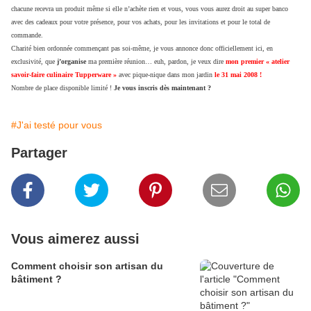
chacune recevra un produit même si elle n’achète rien et vous, vous vous aurez droit au super banco
avec des cadeaux pour votre présence, pour vos achats, pour les invitations et pour le total de
commande.
Charité bien ordonnée commençant pas soi-même, je vous annonce donc officiellement ici, en
exclusivité, que
j’organise
ma première réunion… euh, pardon, je veux dire
mon premier « atelier
savoir-faire culinaire Tupperware »
avec pique-nique dans mon jardin
le 31 mai 2008 !
Nombre de place disponible limité !
Je vous inscris dès maintenant ?
#J'ai testé pour vous
Partager
Vous aimerez aussi
Comment choisir son artisan du
bâtiment ?