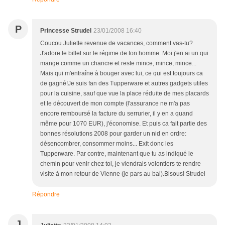
P
Princesse Strudel
23/01/2008 16:40
Coucou Juliette revenue de vacances, comment vas-tu?
J'adore le billet sur le régime de ton homme. Moi j'en ai un qui
mange comme un chancre et reste mince, mince, mince...
Mais qui m'entraîne à bouger avec lui, ce qui est toujours ca
de gagné!Je suis fan des Tupperware et autres gadgets utiles
pour la cuisine, sauf que vue la place réduite de mes placards
et le découvert de mon compte (l'assurance ne m'a pas
encore remboursé la facture du serrurier, il y en a quand
même pour 1070 EUR), j'économise. Et puis ca fait partie des
bonnes résolutions 2008 pour garder un nid en ordre:
désencombrer, consommer moins... Exit donc les
Tupperware. Par contre, maintenant que tu as indiqué le
chemin pour venir chez toi, je viendrais volontiers te rendre
visite à mon retour de Vienne (je pars au bal).Bisous! Strudel
Répondre
J