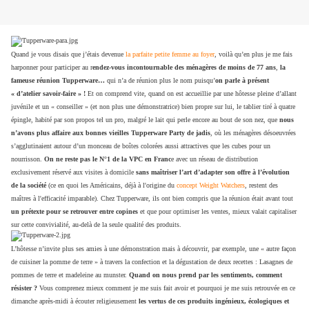
Quand je vous disais que j’étais devenue
la parfaite petite femme au foyer
, voilà qu’en plus je me fais
harponner pour participer au r
endez-vous incontournable des ménagères de moins de 77 ans
,
la
fameuse réunion Tupperware…
qui n’a de réunion plus le nom puisqu’
on parle à présent
« d’atelier savoir-faire » !
Et on comprend vite, quand on est accueillie par une hôtesse pleine d’allant
juvénile et un « conseiller » (et non plus une démonstratrice) bien propre sur lui, le tablier tiré à quatre
épingle, habité par son propos tel un pro, malgré le lait qui perle encore au bout de son nez, que
nous
n’avons plus affaire aux bonnes vieilles Tupperware Party de jadis
, où les ménagères désoeuvrées
s’agglutinaient autour d’un monceau de boîtes colorées aussi attractives que les cubes pour un
nourrisson.
On ne reste pas le N°1 de la VPC en Franc
e avec un réseau de distribution
exclusivement réservé aux visites à domicile
sans maîtriser l’art d’adapter son offre à l’évolution
de la société
(ce en quoi les Américains, déjà à l'origine du
concept Weight Watchers
, restent des
maîtres à l'efficacité imparable). Chez Tupperware, ils ont bien compris que la réunion était avant tout
un prétexte pour se retrouver entre copines
et que pour optimiser les ventes, mieux valait capitaliser
sur cette convivialité, au-delà de la seule qualité des produits.
L’hôtesse n’invite plus ses amies à une démonstration mais à découvrir, par exemple, une « autre façon
de cuisiner la pomme de terre » à travers la confection et la dégustation de deux recettes : Lasagnes de
pommes de terre et madeleine au munster.
Quand on nous prend par les sentiments, comment
résister ?
Vous comprenez mieux comment je me suis fait avoir et pourquoi je me suis retrouvée en ce
dimanche après-midi à écouter religieusement
les vertus de ces produits ingénieux, écologiques et