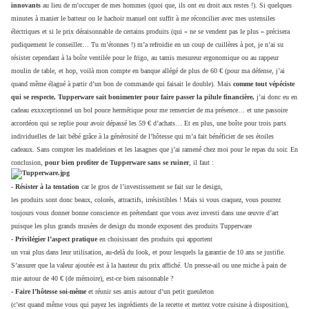
innovants
au lieu de m'occuper de mes hommes (quoi que, ils ont eu droit aux restes !). Si quelques
minutes à manier le batteur ou le hachoir manuel ont suffit à me réconcilier avec mes ustensiles
électriques et si le prix déraisonnable de certains produits (qui « ne se vendent pas le plus » précisera
pudiquement le conseiller… Tu m’étonnes !) m’a refroidie en un coup de cuillères à pot, je n’ai su
résister cependant à la boîte ventilée pour le frigo, au tamis mesureur ergonomique ou au rappeur
moulin de table, et hop, voilà mon compte en banque allégé de plus de 60 € (pour ma défense, j’ai
quand même élagué à partir d’un bon de commande qui faisait le double). Mais
comme tout vépéciste
qui se respecte, Tupperware sait bonimenter pour faire passer la pilule financière,
j’ai donc eu en
cadeau exxxceptionnel un bol pouce hermétique pour me remercier de ma présence… et une passoire
accordéon qui se replie pour avoir dépassé les 59 € d’achats… Et en plus, une boîte pour trois parts
individuelles de lait bébé grâce à la générosité de l’hôtesse qui m’a fait bénéficier de ses étoiles
cadeaux. Sans compter les madeleines et les lasagnes que j’ai ramené chez moi pour le repas du soir. En
conclusion,
pour bien profiter de Tupperware sans se ruiner
, il faut :
- Résister à la tentation
car le gros de l’investissement se fait sur le design,
les produits sont donc beaux, colorés, attractifs, irrésistibles ! Mais si vous craquez, vous pourrez
toujours vous donner bonne conscience en prétendant que vous avez investi dans une œuvre d’art
puisque les plus grands musées de design du monde exposent des produits Tupperware
- Privilégier l’aspect pratique
en choisissant des produits qui apportent
un vrai plus dans leur utilisation, au-delà du look, et pour lesquels la garantie de 10 ans se justifie.
S’assurer que la valeur ajoutée est à la hauteur du prix affiché. Un presse-ail ou une miche à pain de
mie autour de 40 € (de mémoire), est-ce bien raisonnable ?
- Faire l’hôtesse soi-même
et réunir ses amis autour d’un petit gueuleton
(c’est quand même vous qui payez les ingrédients de la recette et mettez votre cuisine à disposition),