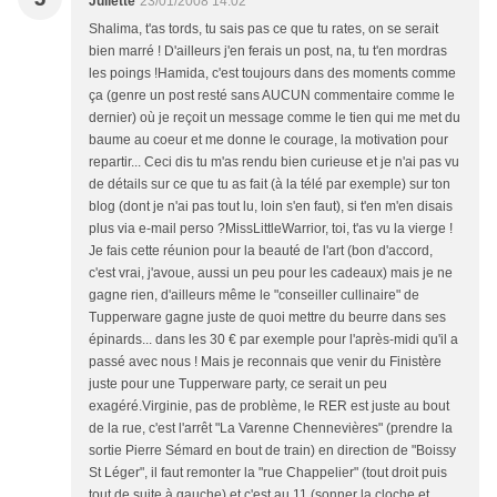
Juliette
23/01/2008 14:02
Shalima, t'as tords, tu sais pas ce que tu rates, on se serait
bien marré ! D'ailleurs j'en ferais un post, na, tu t'en mordras
les poings !Hamida, c'est toujours dans des moments comme
ça (genre un post resté sans AUCUN commentaire comme le
dernier) où je reçoit un message comme le tien qui me met du
baume au coeur et me donne le courage, la motivation pour
repartir... Ceci dis tu m'as rendu bien curieuse et je n'ai pas vu
de détails sur ce que tu as fait (à la télé par exemple) sur ton
blog (dont je n'ai pas tout lu, loin s'en faut), si t'en m'en disais
plus via e-mail perso ?MissLittleWarrior, toi, t'as vu la vierge !
Je fais cette réunion pour la beauté de l'art (bon d'accord,
c'est vrai, j'avoue, aussi un peu pour les cadeaux) mais je ne
gagne rien, d'ailleurs même le "conseiller cullinaire" de
Tupperware gagne juste de quoi mettre du beurre dans ses
épinards... dans les 30 € par exemple pour l'après-midi qu'il a
passé avec nous ! Mais je reconnais que venir du Finistère
juste pour une Tupperware party, ce serait un peu
exagéré.Virginie, pas de problème, le RER est juste au bout
de la rue, c'est l'arrêt "La Varenne Chennevières" (prendre la
sortie Pierre Sémard en bout de train) en direction de "Boissy
St Léger", il faut remonter la "rue Chappelier" (tout droit puis
tout de suite à gauche) et c'est au 11 (sonner la cloche et