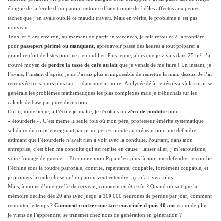
éloigné de la férule d’un patron, entouré d’une troupe de fidèles affectés aux petites
tâches que j’en avais oublié ce maudit travers. Mais en vérité, le problème n’est pas
nouveau…
Tous les 5 ans environ, au moment de partir en vacances, je suis refoulée à la frontière
pour
passeport périmé ou manquant
, après avoir passé des heures à tout préparer à
grand renfort de listes pour ne rien oublier.
Plus jeune, alors que je vivais dans 25 m², j’ai
trouvé moyen de
perdre la tasse de café au lait
que je venais de me faire ! Un instant, je
l’avais, l’instant d’après, je ne l’avais plus et impossible de remettre la main dessus. Je l’ai
retrouvée trois jours plus tard… dans une armoire.
Au lycée déjà, je résolvais à la surprise
générale les problèmes mathématiques les plus complexes mais je trébuchais sur les
calculs de base par pure distraction.
Enfin, toute petite, à l’école primaire, je récoltais un
zéro de conduite
pour
« étourderie ». C’est même la seule fois où mon père, professeur émérite systématique
solidaire du corps enseignant par principe, est monté au créneau pour me défendre,
estimant que l’étourderie n’avait rien à voir avec la conduite. Pourtant, dans mon
entreprise, c’est bien ma conduite qui est remise en cause : laisser aller, j’m’enfoutisme,
voire foutage de gueule… Et comme mon Papa n’est plus là pour me défendre, je courbe
l’échine sous la foudre patronale, contrite, repentante, coupable, forcément coupable, et
je promets la seule chose qu’un patron veut entendre : ça n’arrivera plus.
Mais, à moins d’une greffe de cerveau, comment en être sûr ? Quand on sait que la
mémoire décline dès 20 ans avec jusqu’à 100 000 neurones de perdus par jour, comment
remonter le temps ?
Comment contrer une tare enracinée depuis 40 ans
et qui de plus,
je viens de l’apprendre, se transmet chez nous de génération en génération ?