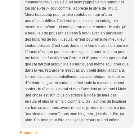
commentaires, tu sais à quel point j'apprécie ton humour et
ton style.<br /> Tout comme j'apprécie le style de Thulip...
Merci beaucoup pour ta jolie contribution qui m'a un
peu déculpabilisé. C'est vrai que je suis peu indulgente
envers moi-même... et mon patron encore moins. Je sais qu'il
a beau jeu de pousser les gens à bout (avec en particulier
des horaires de fou), jusqu'à l'erreur pour ensuite mieux leur
tomber dessus. C'est sans doute une forme d'abus de pouvoir.
L'ennui c'est que par mes erreurs, je lui donne le baton pour
me battre, de focaliser sur l'erreur et d'ignorer le super boulot
que j'ai fait tout autour. Mais il faut quand même souligner que
dans la vie, l'étourderie n'est pas q'un petit défaut attachant,
l'erreur est aussi potentiellement catastrophique : tu oublies
d'éteindre le gaz en sortant et c'est toute ta maison qui peut
sauter ! tu rêves au volant et c'est l'accident au tourant ! Mais
une chose est sûr : plus on stresse à l'idée de faire des
erreurs et plus on en fait. Comme tu dis, tâchons de focaliser
sur tout ce que nous avons réussi et je viens de mettre à jour
"ma vie/mon oeuvre" dans mon blog ben , je vais te dire, ça
aide. Etourdie peut-être, mais joli parcours quand même !
Répondre