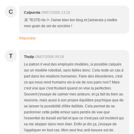
C
Calpurnia
09/07/2006 13:16
JE TESTE<br /> J'aime bien ton blog et j'aimerais y mettre
mon grain de sel de sorcière !
Répondre
T
Thulip
09/07/2006 09:28
Le patron il veut des employés modèles, si possible calqués
sur un modèle robotisé, sans failles donc. Cela reste un cas à
part dans les relations humaines. Faire des étourderies, c'est
ce qui nous rend humains vis-à-vie de nos pairs non? Mais
c'est vrai que c'est frustant quand on vise la perfection.
Souvent j'essaye de calmer mes ardeurs, et ça fait du bien au
neurone, mais aussi à son propre équilibre psychique que de
se laisser la possibilité d'être faillible. Cela permet de se
pardonner cette petite erreur sans perdre de vue que
l'essentiel du travail est fait et que ce n'est pas cet incident qui
va me stopper dans mon élan. Enfin je dis ça, j'essaye de
l'appliquer en tout cas. Mon seul truc anti-bavure est de