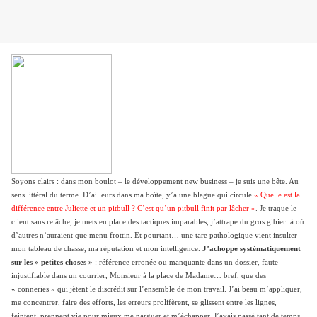
Soyons clairs : dans mon boulot – le développement new business – je suis une bête. Au
sens littéral du terme. D’ailleurs dans ma boîte, y’a une blague qui circule
«
Quelle est la
différence entre Juliette et un pitbull ? C’est qu’un pitbull finit par lâcher »
. Je traque le
client sans relâche, je mets en place des tactiques imparables, j’attrape du gros gibier là où
d’autres n’auraient que menu frottin. Et pourtant… une tare pathologique vient insulter
mon tableau de chasse, ma réputation et mon intelligence.
J’achoppe systématiquement
sur les « petites choses »
: référence erronée ou manquante dans un dossier, faute
injustifiable dans un courrier, Monsieur à la place de Madame… bref, que des
« conneries » qui jètent le discrédit sur l’ensemble de mon travail. J’ai beau m’appliquer,
me concentrer, faire des efforts, les erreurs prolifèrent, se glissent entre les lignes,
feintent, prennent vie pour mieux me narguer et m’échapper. J’avais passé tant de temps