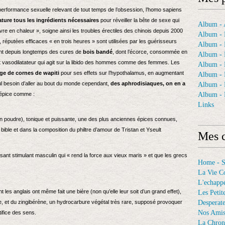
performance sexuelle relevant de tout temps de l’obsession, l’homo sapiens
ature tous les ingrédients nécessaires
pour réveiller la bête de sexe qui
Album - A
èvre en chaleur », soigne ainsi les troubles érectiles des chinois depuis 2000
Album - 
, réputées efficaces « en trois heures » sont utilisées par les guérisseurs
Album - 
font depuis longtemps des cures de
bois bandé
, dont l’écorce, consommée en
Album - 
t vasodilatateur qui agit sur la libido des hommes comme des femmes. Les
Album -
age de cornes de wapiti
pour ses effets sur l’hypothalamus, en augmentant
Album - 
Nul besoin d’aller au bout du monde cependant,
des aphrodisiaques, on en a
Album -
 épice comme :
Album - 
Links
 poudre), tonique et puissante, une des plus anciennes épices connues,
bible et dans la composition du philtre d’amour de Tristan et Yseult
Mes c
uissant stimulant masculin qui « rend la force aux vieux maris » et que les grecs
Home - 
La Vie C
L'echappé
dont les anglais ont même fait une bière (non qu’elle leur soit d’un grand effet),
Les Petit
e, et du zingibérène, un hydrocarbure végétal très rare, supposé provoquer
Desperat
Nos Ami
tifice des sens.
La Chron