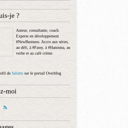
uis-je ?
Auteur, consultante, coach.
Experte en développement
#NewBusiness. Accro aux séries,
au défi, à #Fassy, à #Hanouna, au
verbe et au café crème.
rofil de
Juliette
sur le portail Overblog
ez-moi
pages