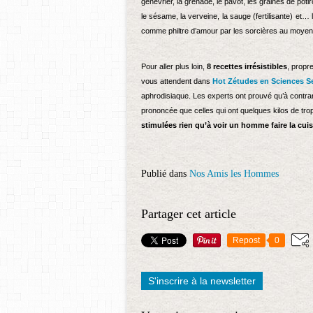
genévrier, la grenade, le pavot, les graines de potiro
le sésame, la verveine,
la sauge (fertilisante)
et… l
comme philtre d’amour par les sorcières au moyen
Pour aller plus loin,
8 recettes irrésistibles
, propr
vous attendent dans
Hot Zétudes en Sciences S
aphrodisiaque. Les experts ont prouvé qu’à contrario
prononcée que celles qui ont quelques kilos de tro
stimulées rien qu’à voir un homme faire la cui
Publié dans
Nos Amis les Hommes
Partager cet article
Repost
0
S'inscrire à la newsletter