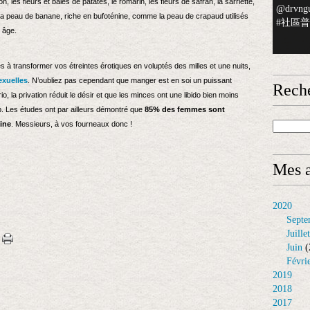
n, les fleurs et baies de patates, le romarin, les fleurs de safran, la sarriette,
@drvngu
a peau de banane, riche en bufoténine, comme la peau de crapaud utilisés
#社區普檢
 âge.
es à transformer vos étreintes érotiques en voluptés des milles et une nuits,
exuelles
. N’oubliez pas cependant que manger est en soi un puissant
Rech
, la privation réduit le désir et que les minces ont une libido bien moins
p. Les études ont par ailleurs démontré que
85% des femmes sont
sine
. Messieurs, à vos fourneaux donc !
Mes a
2020
Septe
Juillet
Juin
(
Févri
2019
2018
2017