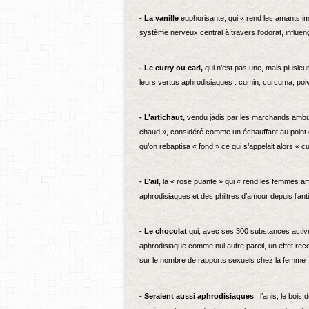
- La vanille
euphorisante, qui « rend les amants imp
système nerveux central à travers l’odorat, influenç
- Le curry ou cari,
qui n’est pas une, mais plusieu
leurs vertus aphrodisiaques : cumin, curcuma, po
- L’artichaut,
vendu jadis par les marchands ambulan
chaud », considéré comme un échauffant au point
qu’on rebaptisa « fond » ce qui s’appelait alors « cu
- L’ail
, la « rose puante » qui « rend les femmes a
aphrodisiaques et des philtres d’amour depuis l’anti
- Le chocolat
qui, avec ses 300 substances activ
aphrodisiaque comme nul autre pareil, un effet rec
sur le nombre de rapports sexuels chez la femme
- Seraient aussi aphrodisiaques
: l’anis, le bois