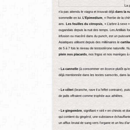
La 
n’a pas attendu le viagra et trouvait déjà
dans la n
sommeille en lui.
L’Epimedium
, « l’herbe de la ch
ans.
Les feuilles du citropsis
,
« L’arbre à sexe »
ougandais depuis la nuit des temps. Les Antillais 
infusion ou macéré dans du punch, est un puissan
Asiatiques utilisent depuis des millénaires le
cartil
de 5 à 7 fois le niveau de testostérone naturelle. 
plein nos placards
, nos frigos et nos manèges à
- La cannelle
(à consommer en écorce plutôt qu’en
déjà mentionnée dans les textes sanscrits, dans la 
- Le céleri
(branche, rave il a l’effet contraire), p
de jadis offraient comme trophée aux athlètes.
- Le gingembre
, signifiant « viril » en chinois et 
qui contient du gingérol, une substance échauffant
un afflux brutal de sang vers l’organe et un feu d’ar