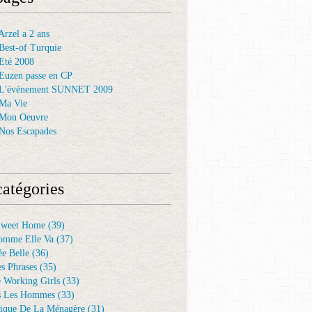
rzel a 2 ans
Best-of Turquie
Eté 2008
Euzen passe en CP
 L'événement SUNNET 2009
Ma Vie
 Mon Oeuvre
Nos Escapades
atégories
Sweet Home
(39)
omme Elle Va
(37)
e Belle
(36)
es Phrases
(35)
e Working Girls
(33)
s Les Hommes
(33)
ique De La Ménagère
(31)