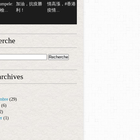
mpele:
加油，抗疫勝
情高漲，#香港
...
利！
疫情...
erche
rchives
mbre
(29)
(6)
2)
er
(1)