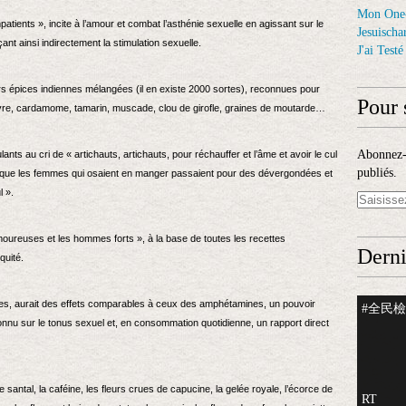
Mon One
atients », incite à l’amour et combat l’asthénie sexuelle en agissant sur le
Jesuischar
ant ainsi indirectement la stimulation sexuelle.
J'ai Test
rs épices indiennes mélangées (il en existe 2000 sortes), reconnues pour
Pour 
ivre, cardamome, tamarin, muscade, clou de girofle, graines de moutarde…
Abonnez-v
ts au cri de « artichauts, artichauts, pour réchauffer et l’âme et avoir le cul
publiés.
 que les femmes qui osaient en manger passaient pour des dévergondées et
l ».
moureuses et les hommes forts », à la base de toutes les recettes
Derni
quité.
es, aurait des effets comparables à ceux des amphétamines, un pouvoir
#全民檢測
onnu sur le tonus sexuel et, en consommation quotidienne, un rapport direct
 de santal, la caféine, les fleurs crues de capucine, la gelée royale, l’écorce de
RT