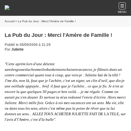
MENU
Accueil
» La Pub du Jour : Merci l'Amère de Famille !
La Pub du Jour : Merci l'Amère de Famille !
Publié le 08/09/2006 à 11:29
Par
Juliette
"Cette aprèm lors d'une détente
sanslesgosseslachezmoilesbasketstainchuisenvacances, je flânais dans un
centre commercial quant tout à coup, que vois-je :
Juliette fait de la télé
!
J'me dis, non là, faut que je l'achète, c'est un signe, un clin d'oeil, que dis-je
une oeillade appuyée... bref il faut que je l'achète... ce que je fis. Je n'en ai
encore lu que quelques 30 pages et ben voilà ... je me régale. Comme on
aurait pu s'en douter. Et surtout tu m'as redonné l'envie d'écrire. Alors merci
Juliette. Merci mille fois. Grâce à toi mes vacances ont un sens. Ma vie, elle
va dans tous les sens, alors c'est même pas la peine de rêver que tu lui
donnes un sens... ALLEZ TOUS ACHETER
JULIETTE FAIT DE LA TELE
, sur
l'avis d'
l'Amère
, c'est d'la balle".