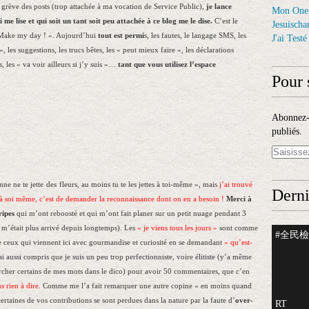
grève des posts (trop attachée à ma vocation de Service Public),
je lance
Mon One
e lise et qui soit un tant soit peu attachée à ce blog me le dise.
C’est le
Jesuischar
 Make my day ! ». Aujourd’hui
tout est permi
s, les fautes, le langage SMS, les
J'ai Test
», les suggestions, les trucs bêtes, les « peut mieux faire », les déclarations
 les « va voir ailleurs si j’y suis »…
tant que vous utilisez l’espace
Pour 
Abonnez-v
publiés.
nne ne te jette
d
e
s
fl
eurs, au moins tu te les jettes à toi-même », mais
j’ai trouvé
Derni
 à soi même, c’est de demander la reconnaissance dont on en a besoin !
Merci à
ripes
qui m’ont reboosté et qui m’ont fait planer sur un petit nuage pendant 3
m’était plus arrivé depuis longtemps). Les
« je viens tous les jours »
sont comme
#全民檢測
e ceux qui viennent ici avec gourmandise et curiosité en se demandant
« qu’est-
’ai aussi compris que je suis un peu trop perfectionniste, voire élitiste (y’a même
ercher certains de mes mots dans le dico) pour avoir 50 commentaires, que c’en
s rien à dire
. Comme me l’a fait remarquer une autre copine « en moins quand
certaines de vos contributions se sont perdues dans la nature par la faute d’
over-
RT