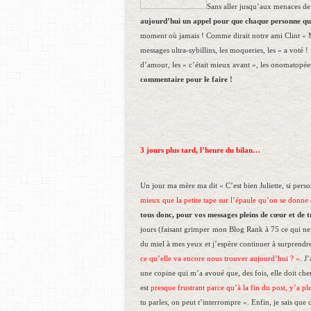
Sans aller jusqu’aux menaces de 
aujourd’hui un appel pour que chaque personne qui m
moment où jamais ! Comme dirait notre ami Clint «
messages ultra-sybillins, les moqueries, les « a voté ! 
d’amour, les « c’était mieux avant », les onomatopées,
commentaire pour le faire !
3 jours plus tard, l’heure du bilan…
Un jour ma mère ma dit « C’est bien Juliette, si perso
mieux que la petite tape sur l’épaule qu’on se donne
tous donc, pour vos messages pleins de cœur et de t
jours (faisant grimper
mon Blog Rank à 75 ce qui ne 
du miel à mes yeux et j’espère continuer à surprendr
ce qu’elle va encore nous trouver aujourd’hui ? »
. J
une copine qui m’a avoué que, des fois, elle doit ch
est
presque frustrant parce qu’à la fin du post, y’a plu
tu parles, on peut t’interrompre ». Enfin, je sais que 