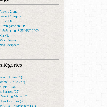
rzel a 2 ans
Best-of Turquie
Eté 2008
Euzen passe en CP
 L'événement SUNNET 2009
Ma Vie
 Mon Oeuvre
Nos Escapades
atégories
Sweet Home
(39)
omme Elle Va
(37)
e Belle
(36)
es Phrases
(35)
e Working Girls
(33)
s Les Hommes
(33)
ique De La Ménagère
(31)