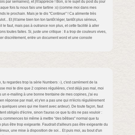
fois par semaines), et j\\\'apprécie ! Bon, si le sujet du post du jour
haque fois tu nous fais une tartine :o) (comme moi dans mes
ends le prochain. Mais je te dis "Continue" ! Ca alimente très
. Et j\\\'aime bien ton ton tantôt léger, tantôt plus sérieux,
l le faut, mais pas à outrance non plus, et cette facilité à aller
ns toutes faites. Si, juste une critique : Il a trop de couleurs vives,
sulter discrètement, entre un document word et une console
te, tu regardes trop la série Numbers :-), c'est carrément de la
aisse moi te dire que 2 copines régulières, c'est déjà pas mal, moi
s un e-mailing à une bonne trentaine de mes copines, j'ai eu
n réponse par mail, et y'en a pas une qui m'écris régulièrement
a quelques unes qui me lisent avec ardeur). De toute façon, faut
nt obligés d'écrire, sinon t'auras ce que tu dis ne pas vouloir :
i tu commences toi même à mettre "des bêtises" normal que tu
 plus être trop exigeante. Faudrait d'ailleurs pas être exigeante du
éreux, une mise à disposition de soi... Et puis moi, au bout d'un