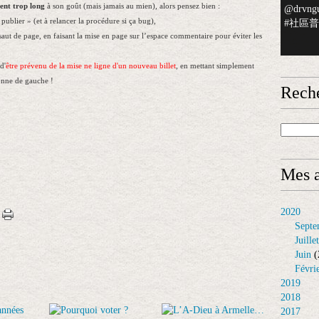
ent trop long
à son goût (mais jamais au mien), alors pensez bien :
@drvngu
publier » (et à relancer la procédure si ça bug),
#社區普檢
s saut de page, en faisant la mise en page sur l’espace commentaire pour éviter les
d'
être prévenu de la mise ne ligne d'un nouveau billet
, en mettant simplement
nne de gauche !
Rech
Mes a
2020
Septe
Juillet
Juin
(
Févri
2019
2018
2017