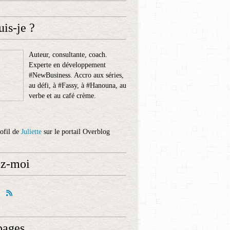
uis-je ?
Auteur, consultante, coach.
Experte en développement
#NewBusiness. Accro aux séries,
au défi, à #Fassy, à #Hanouna, au
verbe et au café crème.
rofil de
Juliette
sur le portail Overblog
ez-moi
pages