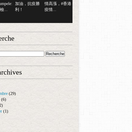
mpele:
加油，抗疫勝
情高漲，#香港
...
利！
疫情...
erche
rchives
mbre
(29)
(6)
2)
er
(1)