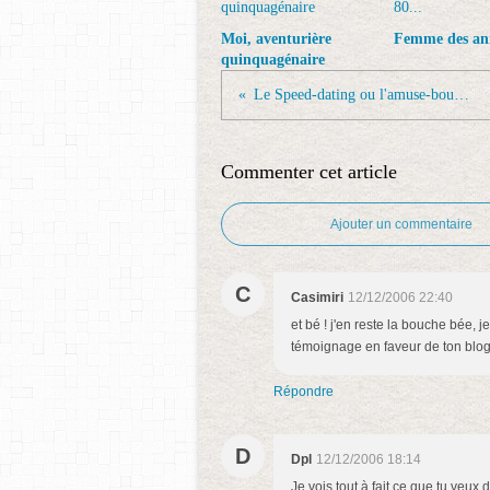
Moi, aventurière
Femme des ann
quinquagénaire
Le Speed-dating ou l'amuse-bouche de la rencontre amoureuse
Commenter cet article
Ajouter un commentaire
C
Casimiri
12/12/2006 22:40
et bé ! j'en reste la bouche bée,
témoignage en faveur de ton blog
Répondre
D
Dpl
12/12/2006 18:14
Je vois tout à fait ce que tu veux 