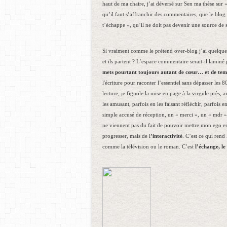
haut de ma chaire, j’ai déversé sur Sen ma thèse sur «
qu’il faut s’affranchir des commentaires, que le blog 
t’échappe », qu’il ne doit pas devenir une source de 
Si vraiment comme le prétend over-blog j’ai quelques 
et ils partent ? L’espace commentaire serait-il laminé
mets pourtant toujours autant de cœur… et de tem
l'écriture pour raconter l’essentiel sans dépasser le
lecture, je fignole la mise en page à la virgule près
les amusant, parfois en les faisant réfléchir, parfois 
simple accusé de réception, un « merci », un « mdr » o
ne viennent pas du fait de pouvoir mettre mon ego en 
progresser, mais de l
’interactivité
. C’est ce qui rend
comme la télévision ou le roman. C’est
l’échange, le 