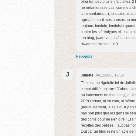
blog (un peu plus en fait, allez, 2 
ne m\\\'intéresse pas, comme à c
commentaires....), je saute, et att
agréablement mes pauses au boulot..
toujours féminin, féministe quand i
contre les stéréotypes et les opinio
ton blog, j\\\'arrive pas à le con
d\\\'administration ! :oD
Répondre
J
Juliette
08/12/2006 12:02
T'en es une rigolotte toi de Juliet
comptabilité ton truc ! D'abord, l
au lancement de mon blog, jai fai
ZERO retour, ni en com, ni même e
(heureusement, je sais qu'il y en 
pas non plus que les gens se sente
des coms pour ne rien dire ! Et s
récoltes des bêtises. Faut pas non
tout car un blog reste un acte gén