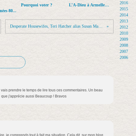
2016
Pourquoi voter ?
L’A-Dieu à Armelle…
2015
ées 80...
2014
2013
Desperate Housewifes, Teri Hatcher alias Susan Mayer : « Desperate oui, mais je me soigne ! »
2012
2010
2009
2008
2007
2006
 je vais prendre le temps de lire tous ces commentaires. Un beau
 que j'apprécie aussi Beaucoup ! Bravos
dire, je comprends tout à fait ma situation. Cela dit, sur mon blog,