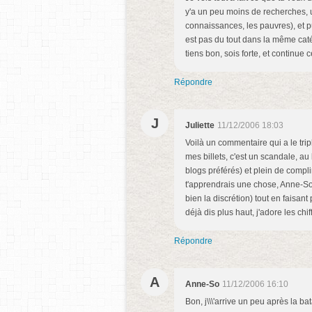
y'a un peu moins de recherches, 
connaissances, les pauvres), et pu
est pas du tout dans la même caté
tiens bon, sois forte, et continue c
Répondre
J
Juliette
11/12/2006 18:03
Voilà un commentaire qui a le trip
mes billets, c'est un scandale, au
blogs préférés) et plein de comp
t'apprendrais une chose, Anne-So : 
bien la discrétion) tout en faisan
déjà dis plus haut, j'adore les chif
Répondre
A
Anne-So
11/12/2006 16:10
Bon, j\\\'arrive un peu après la ba