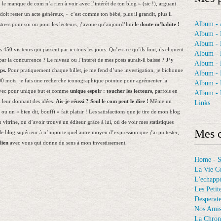
 le manque de com n’a rien à voir avec l’intérêt de ton blog » (sic !), arguant
doit rester un acte généreux, « c’est comme ton bébé, plus il grandit, plus il
Album - A
stress pour soi ou pour les lecteurs, j’avoue qu’aujourd’hui
le doute m’habite !
Album - 
Album - 
450 visiteurs qui passent par ici
tous les jours. Qu’est-ce qu’ils font, ils cliquent
Album - 
 par la concurrence ? Le niveau ou l’intérêt de mes posts aurait-il baissé ?
J’y
Album -
ps.
Pour pratiquement chaque billet, je me fend d’une investigation, je bichonne
Album - 
s 800 mots, je fais une recherche iconographique pointue pour agrémenter la
Album -
, avec pour unique but et comme
unique espoir : toucher les lecteurs
, parfois en
Album - 
en leur donnant des idées.
Ais-je réussi ? Seul le com peut le dire !
Même un
Links
u un « bien dit, bouffi » fait plaisir ! Les satisfactions que je tire de mon blog
vitrine, ou d’avoir trouvé un éditeur grâce à lui, où de voir mes statistiques
Mes c
 le blog supérieur à n’importe quel autre moyen d’expression que j’ai pu tester,
lien
avec vous qui donne du sens à mon investissement.
Home - 
La Vie C
L'echappé
Les Petit
Desperat
Nos Ami
La Chron