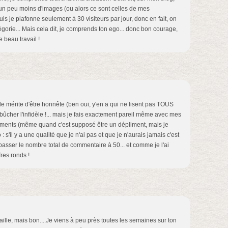
un peu moins d'images (ou alors ce sont celles de mes
is je plafonne seulement à 30 visiteurs par jour, donc en fait, on
gorie... Mais cela dit, je comprends ton ego... donc bon courage,
e beau travail !
le mérite d'être honnête (ben oui, y'en a qui ne lisent pas TOUS
 bûcher l'infidèle !... mais je fais exactement pareil même avec mes
liments (même quand c'est supposé être un dépliment, mais je
s'il y a une qualité que je n'ai pas et que je n'aurais jamais c'est
t passer le nombre total de commentaire à 50... et comme je l'ai
fres ronds !
taille, mais bon....Je viens à peu près toutes les semaines sur ton