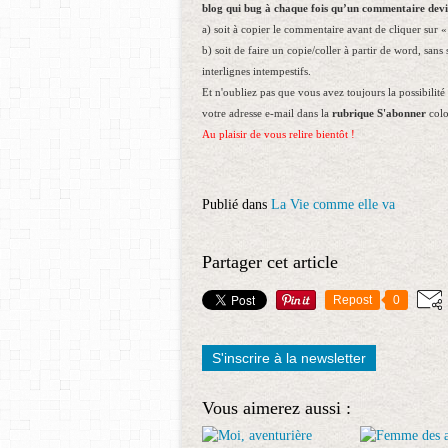
blog qui bug à chaque fois qu’un commentaire devi
a) soit à copier le commentaire avant de cliquer sur « 
b) soit de faire un copie/coller à partir de word, san
interlignes intempestifs.
Et n'oubliez pas que vous avez toujours la possibilité 
votre adresse e-mail dans la
rubrique S'abonner
colo
Au plaisir de vous relire bientôt !
Publié dans
La Vie comme elle va
Partager cet article
Repost
0
S'inscrire à la newsletter
Vous aimerez aussi :