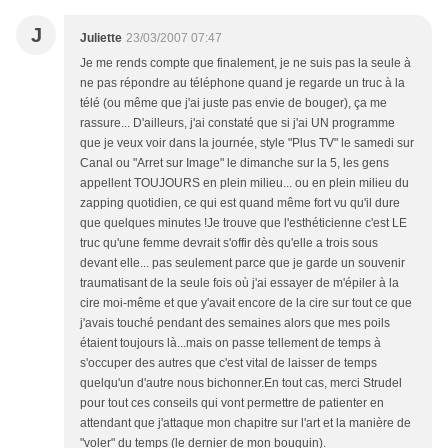
J
Juliette
23/03/2007 07:47
Je me rends compte que finalement, je ne suis pas la seule à
ne pas répondre au téléphone quand je regarde un truc à la
télé (ou même que j'ai juste pas envie de bouger), ça me
rassure... D'ailleurs, j'ai constaté que si j'ai UN programme
que je veux voir dans la journée, style "Plus TV" le samedi sur
Canal ou "Arret sur Image" le dimanche sur la 5, les gens
appellent TOUJOURS en plein milieu... ou en plein milieu du
zapping quotidien, ce qui est quand même fort vu qu'il dure
que quelques minutes !Je trouve que l'esthéticienne c'est LE
truc qu'une femme devrait s'offir dès qu'elle a trois sous
devant elle... pas seulement parce que je garde un souvenir
traumatisant de la seule fois où j'ai essayer de m'épiler à la
cire moi-même et que y'avait encore de la cire sur tout ce que
j'avais touché pendant des semaines alors que mes poils
étaient toujours là...mais on passe tellement de temps à
s'occuper des autres que c'est vital de laisser de temps
quelqu'un d'autre nous bichonner.En tout cas, merci Strudel
pour tout ces conseils qui vont permettre de patienter en
attendant que j'attaque mon chapitre sur l'art et la manière de
"voler" du temps (le dernier de mon bouquin).