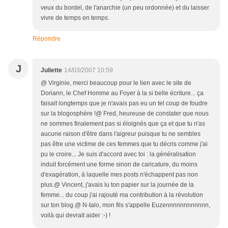
veux du bordel, de l'anarchie (un peu ordonnée) et du laisser
vivre de temps en temps.
Répondre
J
Juliette
14/03/2007 10:59
@ Virginie, merci beaucoup pour le lien avec le site de
Doriann, le Chef Homme au Foyer à la si belle écriture... ça
faisait longtemps que je n'avais pas eu un tel coup de foudre
sur la blogosphère !@ Fred, heureuse de constater que nous
ne sommes finalement pas si éloignés que ça et que tu n'as
aucune raison d'être dans l'aigreur puisque tu ne sembles
pas être une victime de ces femmes que tu décris comme j'ai
pu le croire... Je suis d'accord avec toi : la généralisation
induit forcément une forme sinon de caricature, du moins
d'exagération, à laquelle mes posts n'échappent pas non
plus.@ Vincent, j'avais lu ton papier sur la journée de la
femme... du coup j'ai rajouté ma contribution à la révolution
sur ton blog.@ N-talo, mon fils s'appelle Euzennnnnnnnnnnn,
voilà qui devrait aider :-) !