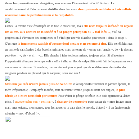
élever leur progéniture avec abnégation, sans marquer l’inconscient collectif féminin. Le
conditionnement et l’atavisme ont distillés dans leur cœur
deux puissants antidotes à toute velléité
révolutionnaire:
le perfectionnisme et la culpabilité.
Certes, la femme s’est émancipée de la tutelle masculine, mais
elle reste toujours inféodée au regard
des autres, aux attentes de la société et à sa propre perception du « moi idéal »
, d’où sa
propension à s’inventer des complexes et à s’infliger une vie d’ascèse pour rester « dans le coup ».
C’est que
la femme ne se satisfait d’aucune demi-mesure et ne renonce à rien
. Elle ne réfléchit pas
en terme de satisfaction à des besoins primaires mais en terme de « on ne sait jamais », de « je devrais
peut-être… », de « et si… »… Elle cherche à faire toujours mieux, toujours plus. Si d’aventure
l’opportunité d’un peu de temps volé s’offre à elle, un flot de culpabilité a tôt fait de la propulser vers
une nouvelle mission. Et soudain, rien ne devient plus urgent que de se débarrasser des toiles des
araignées pendues au plafond qui la narguent, sous son nez !
Mais une journée n’aura jamais plus de 24 heures
et à trop vouloir incarner la parfaite épouse, la
mère irréprochable, l’employée modèle, tout en restant femme jusqu’au bout des ongles,
la plus
héroïque d’entre nous finit par saturer.
Pour éviter le pétage de câble, elle doit apprendre à lâcher
prise, à
envoyer paître son « petit rat »
, à
changer de perspective
pour passer du « mon image, mon
mari, mes enfants, mon patron, tous les autres et la paix dans le monde, d’abord » à un égoïste mais
salutaire « moi, d’abord ! ».