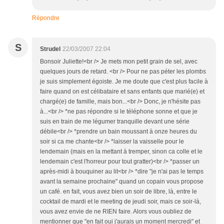
Répondre
S
Strudel
22/03/2007 22:04
Bonsoir Juliette!<br /> Je mets mon petit grain de sel, avec
quelques jours de retard. <br /> Pour ne pas péter les plombs
je suis simplement égoiste. Je me doute que c'est plus facile à
faire quand on est célibataire et sans enfants que marié(e) et
chargé(e) de famille, mais bon...<br /> Donc, je n'hésite pas
à...<br /> *ne pas répondre si le téléphone sonne et que je
suis en train de me légumer tranquille devant une série
débile<br /> *prendre un bain moussant à onze heures du
soir si ca me chante<br /> *laisser la vaisselle pour le
lendemain (mais en la mettant à tremper, sinon ca colle et le
lendemain c'est l'horreur pour tout gratter)<br /> *passer un
après-midi à bouquiner au lit<br /> *dire "je n'ai pas le temps
avant la semaine prochaine" quand un copain vous propose
un café. en fait, vous avez bien un soir de libre, là, entre le
cocktail de mardi et le meeting de jeudi soir, mais ce soir-là,
vous avez envie de ne RIEN faire. Alors vous oubliez de
mentionner que "en fait oui j'aurais un moment mercredi" et