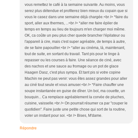
vous remettez le café à la semaine suivante. Au moins, vous
serez plus détendue et profiterez bien mieux du copain que si
vous le casez dans une semaine déjà chargée.<br /> *faire du
sport, aller aux thermes, ...<br /> *aller me faire épiler de
temps en temps au lieu de toujours m'en charger moi même.
OK, ca coûte un peu plus cher quede brancher l'épilateur ou
l'appareil à cire, mais c'est super agréable, de temps à autre,
de se faire papouiller.<br /> *aller au cinéma, là, maintenant,
tout de suite, en sortant du travail. Tant pis pour le linge à
repasser ou les courses à faire. Une séance de ciné, avec
des nachos et une sauce au fromage ou un pot de glace
Haagen Dasz, c'est plus sympa. Et tant pis si votre copine
Machin ne peut pas venir: vous êtes assez grandes pour aller
au ciné tout seule et vous amuser.<br /> *Faire chauffer une
soupe instantanée en guise de dîner. Un bol, ma couette, un
bouquin... Ca remplace agréablement la corvée de pluches,
cuisine, vaisselle.<br /> On pourrait résumer ca par "couper le
quotidien". Faire juste une petite chose qui sort de la routine,
voler un instant pour soi. <br /> Bises, M'dame.
Répondre