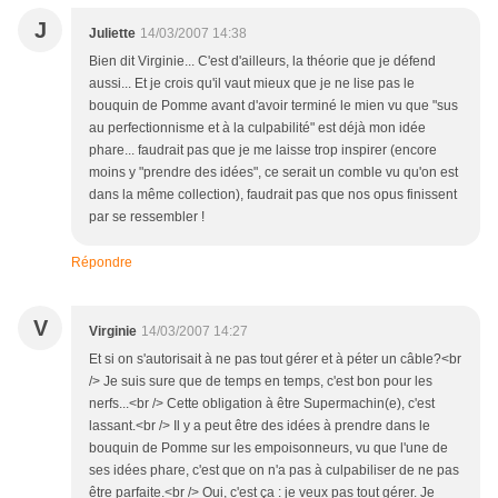
J
Juliette
14/03/2007 14:38
Bien dit Virginie... C'est d'ailleurs, la théorie que je défend
aussi... Et je crois qu'il vaut mieux que je ne lise pas le
bouquin de Pomme avant d'avoir terminé le mien vu que "sus
au perfectionnisme et à la culpabilité" est déjà mon idée
phare... faudrait pas que je me laisse trop inspirer (encore
moins y "prendre des idées", ce serait un comble vu qu'on est
dans la même collection), faudrait pas que nos opus finissent
par se ressembler !
Répondre
V
Virginie
14/03/2007 14:27
Et si on s'autorisait à ne pas tout gérer et à péter un câble?<br
/> Je suis sure que de temps en temps, c'est bon pour les
nerfs...<br /> Cette obligation à être Supermachin(e), c'est
lassant.<br /> Il y a peut être des idées à prendre dans le
bouquin de Pomme sur les empoisonneurs, vu que l'une de
ses idées phare, c'est que on n'a pas à culpabiliser de ne pas
être parfaite.<br /> Oui, c'est ça : je veux pas tout gérer. Je