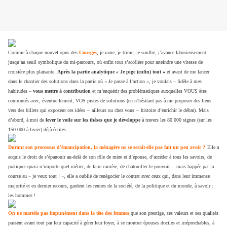
Comme à chaque nouvel opus des
Courges
, je rame, je trime, je souffre, j’avance laborieusement
jusqu’au seuil symbolique du mi-parcours, où enfin tout s’accélère pour atteindre une vitesse de
croisière plus plaisante.
Après la partie analytique « Je pige (enfin) tout »
et avant de me lancer
dans le chantier des solutions dans la partie où « Je passe à l’action », je voulais – fidèle à mes
habitudes –
vous mettre à contribution
et m’enquérir des problématiques auxquelles VOUS êtes
confrontés avec, éventuellement, VOS pistes de solutions (en n’hésitant pas à me proposer des liens
vers des billets qui exposent ces idées
–
ailleurs ou chez vous
–
histoire d’enrichir le débat). Mais
d’abord, à moi de
lever le voile sur les thèses que je développe
à travers les 80 000 signes (sur les
150 000 à livrer) déjà écrites :
Durant son processus d’émancipation, la ménagère ne se serait-elle pas fait un peu avoir ?
Elle a
acquis le droit de s’épanouir au-delà de son rôle de mère et d’épouse, d’accéder à tous les savoirs, de
pratiquer quasi n’importe quel métier, de faire carrière, de chatouiller le pouvoir… mais happée par la
course au « je veux tout ! », elle a oublié de renégocier le contrat avec ceux qui, dans leur immense
majorité et en dernier recours, gardent les rennes de la société, de la politique et du monde, à savoir :
les hommes !
On ne martèle pas impunément dans la tête des femmes
que son prestige, ses valeurs et ses qualités
passent avant tout par leur capacité à gérer leur foyer, à se montrer épouses dociles et irréprochables, à