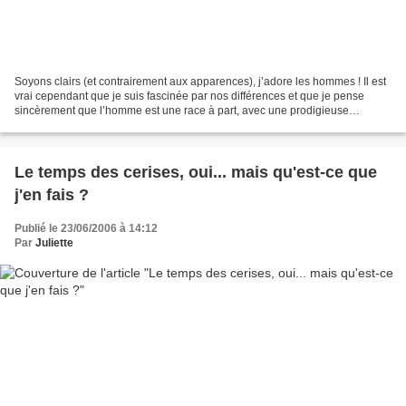
Soyons clairs (et contrairement aux apparences), j’adore les hommes ! Il est
vrai cependant que je suis fascinée par nos différences et que je pense
sincèrement que l’homme est une race à part, avec une prodigieuse
capacité à semer sur son passage chaussettes...
Le temps des cerises, oui... mais qu'est-ce que
j'en fais ?
Publié le 23/06/2006 à 14:12
Par
Juliette