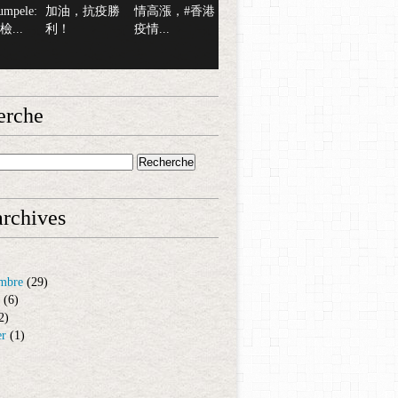
mpele:
加油，抗疫勝
情高漲，#香港
...
利！
疫情...
erche
rchives
mbre
(29)
(6)
2)
er
(1)