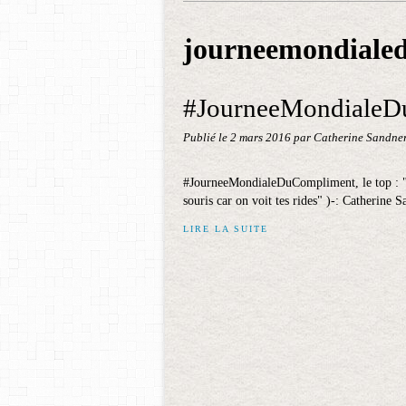
journeemondiale
#JourneeMondialeDuC
Publié le
2 mars 2016
par Catherine Sandne
#JourneeMondialeDuCompliment, le top : "F
souris car on voit tes rides" )-: Catherin
LIRE LA SUITE