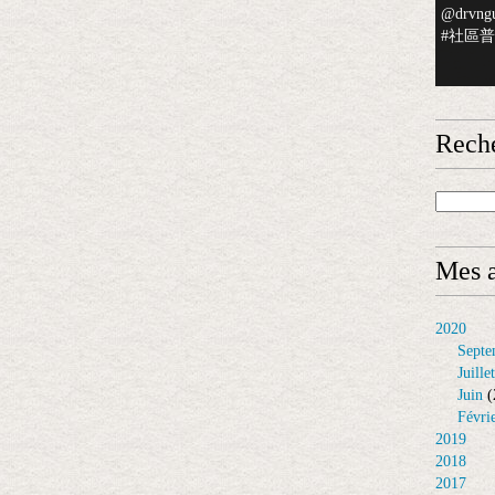
@drvngu
#社區普檢
Rech
Mes a
2020
Septe
Juillet
Juin
(
Févri
2019
2018
2017