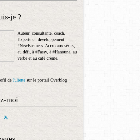
uis-je ?
Auteur, consultante, coach.
Experte en développement
#NewBusiness. Accro aux séries,
au défi, à #Fassy, à #Hanouna, au
verbe et au café crème.
rofil de
Juliette
sur le portail Overblog
ez-moi
pages