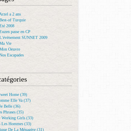
rzel a 2 ans
Best-of Turquie
Eté 2008
Euzen passe en CP
 L'événement SUNNET 2009
Ma Vie
 Mon Oeuvre
Nos Escapades
atégories
Sweet Home
(39)
omme Elle Va
(37)
e Belle
(36)
es Phrases
(35)
e Working Girls
(33)
s Les Hommes
(33)
ique De La Ménagère
(31)