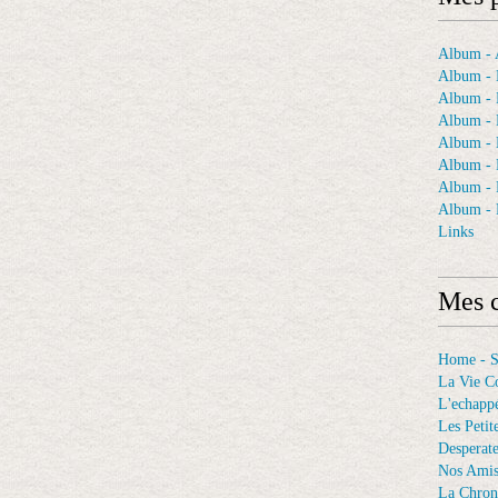
Album - A
Album - 
Album - 
Album - 
Album -
Album - 
Album -
Album - 
Links
Mes c
Home - 
La Vie C
L'echappé
Les Petit
Desperat
Nos Ami
La Chron