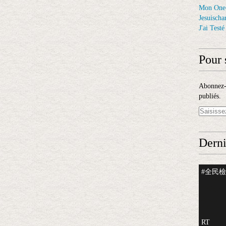
Mon One
Jesuischar
J'ai Test
Pour 
Abonnez-v
publiés.
Derni
#全民檢測
RT