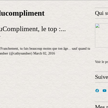
ducompliment
Qui s
ompliment, le top :...
r
ranchement, tu fais beaucoup moins que ton âge... sauf quand tu
e Sandner (@cathysandner) March 02, 2016
Voir le p
Suiv
Mes 