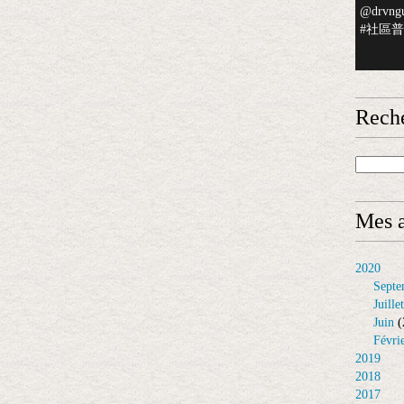
@drvngu
#社區普檢
Rech
Mes a
2020
Septe
Juillet
Juin
(
Févri
2019
2018
2017