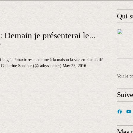
Qui s
 Demain je présenterai le...
r
 le gala #maxirires c comme à la maison la vue en plus #kiff
Catherine Sandner (@cathysandner) May 25, 2016
Voir le p
Suiv
Mes 