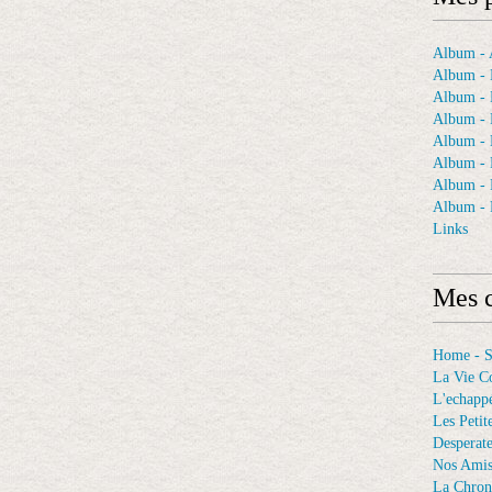
Album - A
Album - 
Album - 
Album - 
Album -
Album - 
Album -
Album - 
Links
Mes c
Home - 
La Vie C
L'echappé
Les Petit
Desperat
Nos Ami
La Chron