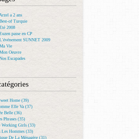
rzel a 2 ans
Best-of Turquie
Eté 2008
Euzen passe en CP
 L'événement SUNNET 2009
Ma Vie
 Mon Oeuvre
Nos Escapades
atégories
Sweet Home
(39)
omme Elle Va
(37)
e Belle
(36)
es Phrases
(35)
e Working Girls
(33)
s Les Hommes
(33)
ique De La Ménagère
(31)