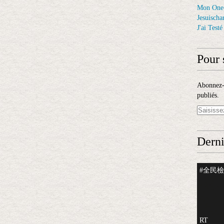
Mon One
Jesuischar
J'ai Test
Pour 
Abonnez-v
publiés.
Derni
#全民檢測
RT