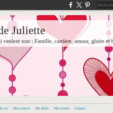
e Juliette
veulent tout : Famille, carrière, amour, gloire et 
a vie
Mon oeuvre
Ma démo
Mes tweets
Contact