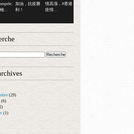
mpele:
加油，抗疫勝
情高漲，#香港
...
利！
疫情...
erche
rchives
mbre
(29)
(6)
2)
er
(1)