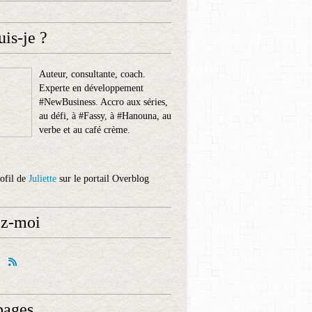
uis-je ?
Auteur, consultante, coach.
Experte en développement
#NewBusiness. Accro aux séries,
au défi, à #Fassy, à #Hanouna, au
verbe et au café crème.
rofil de
Juliette
sur le portail Overblog
ez-moi
pages