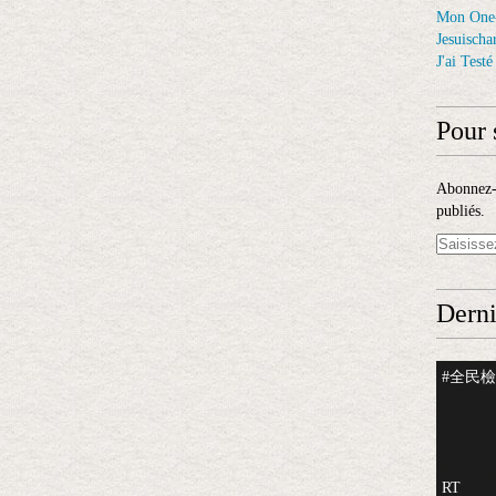
Mon One
Jesuischar
J'ai Test
Pour 
Abonnez-v
publiés.
Derni
#全民檢測
RT