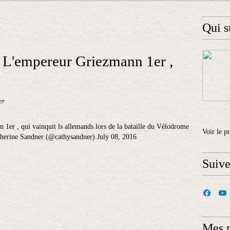
Qui s
 L'empereur Griezmann 1er ,
er
er , qui vainquit ls allemands lors de la bataille du Vélodrome
Voir le p
therine Sandner (@cathysandner) July 08, 2016
Suiv
Mes 