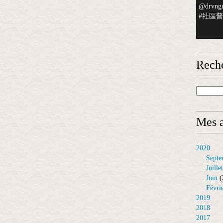
@drvngu
#社區普檢
Rech
Mes a
2020
Septe
Juillet
Juin
(
Févri
2019
2018
2017