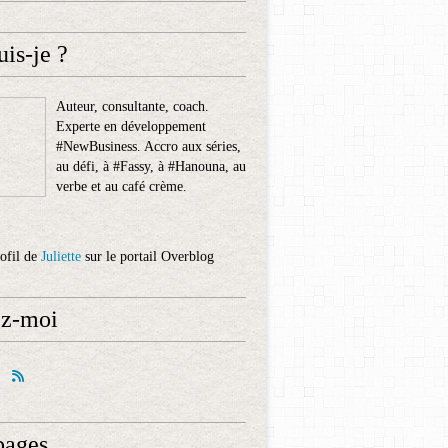
uis-je ?
Auteur, consultante, coach.
Experte en développement
#NewBusiness. Accro aux séries,
au défi, à #Fassy, à #Hanouna, au
verbe et au café crème.
rofil de
Juliette
sur le portail Overblog
ez-moi
pages