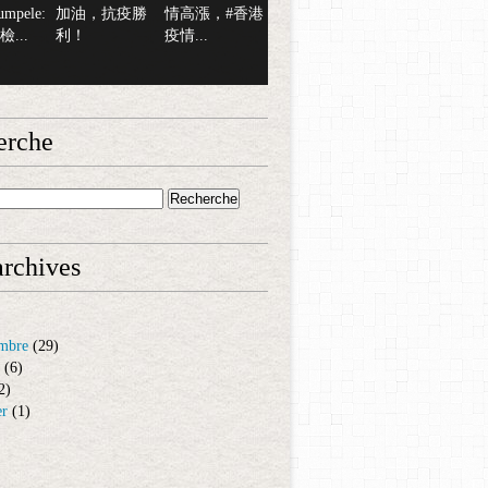
mpele:
加油，抗疫勝
情高漲，#香港
...
利！
疫情...
erche
rchives
mbre
(29)
(6)
2)
er
(1)