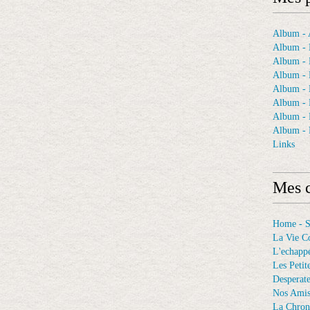
Album - A
Album - 
Album - 
Album - 
Album -
Album - 
Album -
Album - 
Links
Mes c
Home - 
La Vie C
L'echappé
Les Petit
Desperat
Nos Ami
La Chron