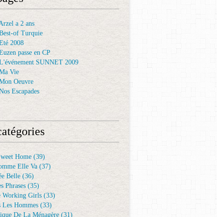
rzel a 2 ans
Best-of Turquie
Eté 2008
Euzen passe en CP
 L'événement SUNNET 2009
Ma Vie
 Mon Oeuvre
Nos Escapades
atégories
Sweet Home
(39)
omme Elle Va
(37)
e Belle
(36)
es Phrases
(35)
e Working Girls
(33)
s Les Hommes
(33)
ique De La Ménagère
(31)